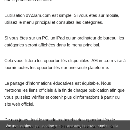
L’utilisation d’A9lam.com est simple. Si vous êtes sur mobile,
utilisez le menu principal et consultez les catégories.
Si vous êtes sur un PC, un iPad ou un ordinateur de bureau, les
catégories seront affichées dans le menu principal.
Cela vous listera les opportunités disponibles. A9lam.com vise à
fournir toutes les opportunités sur une seule plateforme.
Le partage d’informations éducatives est équitable. Nous
mettrons les liens officiels à la fin de chaque publication afin que
vous puissiez vérifier et obtenir plus d’informations à partir du
site web officiel.
De nos jours, tout le monde recherche des opportunités de
We use cookies to personalise content and ads, to provide social media
bourses d’études à l’étranger. Et nous nous assurerons de