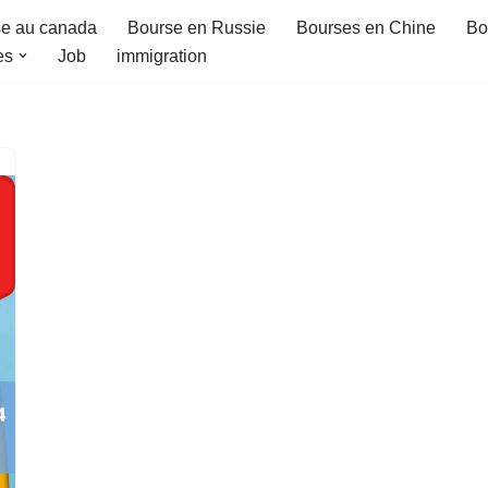
e au canada
Bourse en Russie
Bourses en Chine
Bo
es
Job
immigration