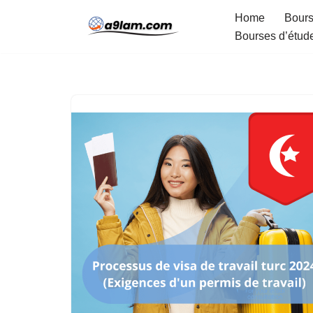
Home
Bours
Bourses d’étud
Skip
to
content