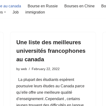
e au canada
Bourse en Russie
Bourses en Chine
Bo
es
Job
immigration
Une liste des meilleures
universités francophones
au canada
by
web
February 22, 2022
La plupart des étudiants espèrent
poursuive leurs études au Canada parce
qu’elle offre une meilleure qualité
d’enseignement .Cependant , certains
jeunes trouvent des difficultés en langue