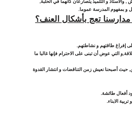
, والأستاذ و التلميذ يتصارعان كأنهما في الحلبة,
 و بمفهوم المدرسة عموما.
دارسنا تعج بأشكال العنف؟
لى إفراغ طاقتهم و نشاطتهم.
قة,و التي عوض أن تبنى على الاحترام فإنها غالبا ما
ن, حيث أصبحنا نعيش زمن التناقضات و انتشار القدوة
دود أفعال طائشة.
بية الابناء.