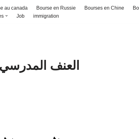
e au canada
Bourse en Russie
Bourses en Chine
Bo
es
Job
immigration
العنف المدرسي 