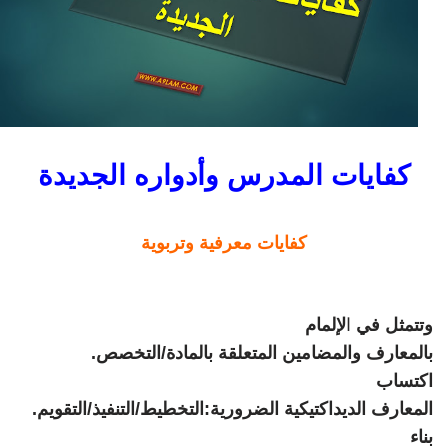
كفايات المدرس وأدواره الجديدة
كفايات معرفية وتربوية
وتتمثل في
ا
لإلمام
بالمعارف والمضامين المتعلقة بالمادة/التخصص
.
اكتساب
المعارف الديداكتيكية الضرورية:التخطيط/التنفيذ/التقويم
.
بناء