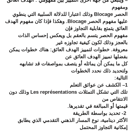
– وينبغي من جهة أخرى التمييز بين مفهومي : الهدف العائق
ومفهوم
الحصر
Blocage
وذلك اعتبارا للدلالة السلبية التي ينطوي
عليها مفهوم الحصر
Blocage
. وهكذا فإذا كان مفهوم الهدف
العائق يتمتع بقابلية التجاوز فإن
مفهوم الحصر يتسم بالعقم بل ويعكس إحساس الذات
بالعجز وذلك لكون كيفية تجاوزه غير
معروفة. خطوات لتمييز الهدف العائق: هناك خطوات يمكن
بفضلها تمييز الهدف العائق عن
كل ما يمكن أن يماثله أو يتصف بمواصفات قد تشابهه
ولتحديد ذلك نحدد الخطوات
التالية:
1
– الكشف عن عوائق التعلم
تلك التي تشكل التمثلات
Les représentations
وذلك دون
الانتقاص من
قيمتها أو المبالغة في تقديرها.
2- تحديد بواسطة الطريقة
الأكثر دينامية، نوع المسار الذهني التقدمي الذي يطابق
إمكانية التجاوز المحتمل