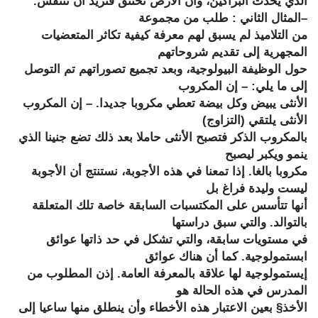
الذي يحدث البراكين، وأن الأرض تختنق فتريد أن تتنفس.
–
المثال الثاني : طلب من مجموعة
من التلاميذ لم يسبق لهم معرفة كيفية تكاثر المتعضيات
المجهرية إلى تقديم شروحاتهم
حول الوظيفة البيولوجية، وبعد تجميع تصوراتهم تم التوصل
إلى ما يلي: – إن المكروب
الأنثى يبيض وكل بيضة تعطي مكروبا جديدا. – إن المكروب
الأنثى يلتقي (التزاوج)
بالمكروب الذكر فتصبح الأنثى حاملا بعد ذلك تضع جنينا الذي
ينمو ويكبر ليصبح
مكروبا بالغا. إذا تمعنا في هذه الأجوبة، نستنتج أن الأجوبة
ليست وليدة فراغ بل
أنها تتأسس على المكتسبات السابقة خاصة تلك المتعلقة
بالتوالد. والتي سبق دراستها
في مستويات سابقة، والتي تشكل في حد ذاتها عوائق
ابستمولوجية. كما أن هناك عوائق
إيستمولوجية لها علاقة بالمعرفة العامة. إذن المطلوب من
المدرس في هذه الحالة هو
الأخذ§ بعين الاعتبار هذه الأخطاء وأن ينطلق منها ساعيا إلى