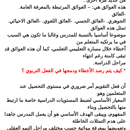
من جديد مرة أخرى
.
هذه العوائق هي: – العوائق المرتبطة بالمعرفة العامة.
-العائق
الجوهري. -العائق الحسي. -العائق اللغوي. -العائق الاحيائي.
تمثل هذه العوائق
موضوعا أساسيا بالنسبة للمدرس وغالبا ما تكون هي السبب
في ما يرتكبه المتعلم من
أخطاء خلال مساره التعليمي التعلمي، كما أن هذه العوائق قد
تبقى كامنة رغم انتهاء
مراحل الدراسة.
* كيف يتم رصد الأخطاء ودمجها في الفعل التربوي ؟
أن فعل التقويم أمر ضروري في مستوى التحصيل عند
المتعلمين وهو
المعيار الأساسي لضبط المستويات الدراسية خاصة ما ارتبط
منها بالتحصيل وبناء
المفهوم، ويبقى الهدف الأساسي هو أن يعمل المدرس جاهدا
على هدم التمثلات الخاطئة
وتعويضها بمعرفة مواتية حسب مختلف مراحل النمو العقلي