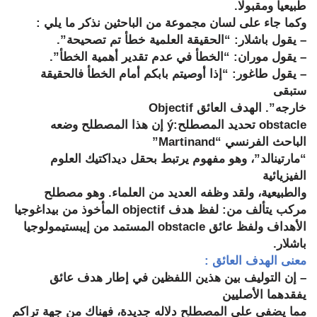
طبيعيا ومقبولا.
وكما جاء على لسان مجموعة من الباحثين نذكر ما يلي :
– يقول باشلار: “الحقيقة العلمية خطأ تم تصحيحة”.
– يقول موران: “الخطأ في عدم تقدير أهمية الخطأ”.
– يقول طاغور: “إذا أوصيتم بابكم أمام الخطأ فالحقيقة
ستبقى
خارجه”. الهدف العائق
Objectif
obstacle
تحديد المصطلح:
ý
إن هذا المصطلح وضعه
الباحث الفرنسي “
Martinand
”
“مارتينالد”، وهو مفهوم يرتبط بحقل ديداكتيك العلوم
الفيزيائية
والطبيعية، ولقد وظفه العديد من العلماء. وهو مصطلح
مركب يتألف من: لفظ هدف
objectif
المأخوذ من بيداغوجيا
الأهداف ولفظ عائق
obstacle
المستمد من إيبستيمولوجيا
باشلار.
معنى الهدف العائق :
– إن التوليف بين هذين اللفظين في إطار هدف عائق
يفقدهما الأصليين
مما يضفي على المصطلح دلاله جديدة، فهناك من جهة تراكم