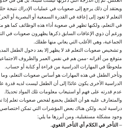
العكس. ثم إن الدرجة التي ذكرتها ليست سيئة، بل هي في حدود
ويعتقد أن ذلك يرجع إلى صعوبات في عمليات الإدراك نتيجة خل
التعلم لا تعود إلى إعاقة في القدرة السمعية أو البصرية أو الحرك
في التعلم، ولكنها تظهر في صعوبة أداء هذه الوظائف كما هو م
ورغم أن ذوي الإعاقات السابق ذكرها يظهرون صعوبات في التعلم
الجماعية، وهي الأغلب التي يعاني منها طفلك.
و تشخيص صعوبات التعلم قد لا يظهر إلا بعد دخول الطفل المدر
متوقع من أقرانه -ممن هم في نفس العمر والظروف الاجتماعية 
ملحوظًا في المهارات الدراسية من قراءة أو كتابة أو حساب.
وتأخر الطفل في هذه المهارات هو أساس صعوبات التعلم، وما 
الدراسية الأخرى يكون عائدًا إلى أن الطفل ليست لديه قدرة عل
عدم قدرته على فهم أو استيعاب معلومات تلك المواد تحديدًا.
والمتعارف عليه هو أن الطفل يخضع لفحص صعوبات تعلم إذا تجا
دراسية لديه. ولكن هناك بعض المؤشرات التي تمكن اختصاصي 
وجود مشكلة مستقبلية، ومن أبرزها ما يلي:
–
التأخر في الكلام أي التأخر اللغوي.