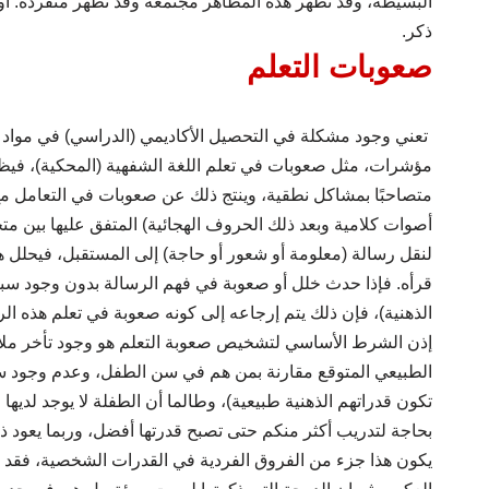
البسيطة، وقد تظهر هذه المظاهر مجتمعة وقد تظهر منفردة. أو
ذكر.
صعوبات التعلم
تعني وجود مشكلة في التحصيل الأكاديمي (الدراسي) في مواد القر
مؤشرات، مثل صعوبات في تعلم اللغة الشفهية (المحكية)، فيظهر
متصاحبًا بمشاكل نطقية، وينتج ذلك عن صعوبات في التعامل م
أصوات كلامية وبعد ذلك الحروف الهجائية) المتفق عليها بين مت
لنقل رسالة (معلومة أو شعور أو حاجة) إلى المستقبل، فيحلل هذ
قرأه. فإذا حدث خلل أو صعوبة في فهم الرسالة بدون وجود س
الذهنية)، فإن ذلك يتم إرجاعه إلى كونه صعوبة في تعلم هذه ال
إذن الشرط الأساسي لتشخيص صعوبة التعلم هو وجود تأخر مل
الطبيعي المتوقع مقارنة بمن هم في سن الطفل، وعدم وجود س
تكون قدراتهم الذهنية طبيعية)، وطالما أن الطفلة لا يوجد لديها
بحاجة لتدريب أكثر منكم حتى تصبح قدرتها أفضل، وربما يعود ذل
يكون هذا جزء من الفروق الفردية في القدرات الشخصية، فقد 