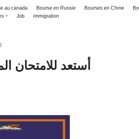
e au canada
Bourse en Russie
Bourses en Chine
Bo
es
Job
immigration
أ
أستعد للامتحان ال