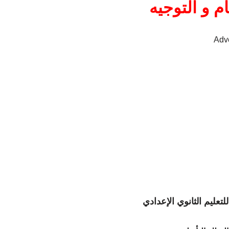
–  التوجيه
Adv