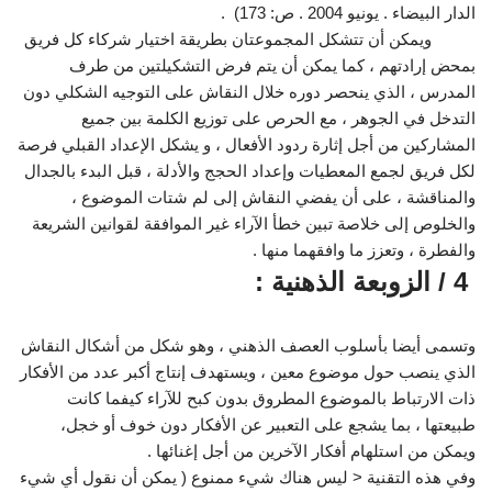
الدار البيضاء . يونيو 2004 . ص: 173) .
ويمكن أن تتشكل المجموعتان بطريقة اختيار شركاء كل فريق
بمحض إرادتهم ، كما يمكن أن يتم فرض التشكيلتين من طرف
المدرس ، الذي ينحصر دوره خلال النقاش على التوجيه الشكلي دون
التدخل في الجوهر ، مع الحرص على توزيع الكلمة بين جميع
المشاركين من أجل إثارة ردود الأفعال ، و يشكل الإعداد القبلي فرصة
لكل فريق لجمع المعطيات وإعداد الحجج والأدلة ، قبل البدء بالجدال
والمناقشة ، على أن يفضي النقاش إلى لم شتات الموضوع ،
والخلوص إلى خلاصة تبين خطأ الآراء غير الموافقة لقوانين الشريعة
والفطرة ، وتعزز ما وافقهما منها .
4 / الزوبعة الذهنية :
وتسمى أيضا بأسلوب العصف الذهني ، وهو شكل من أشكال النقاش
الذي ينصب حول موضوع معين ، ويستهدف إنتاج أكبر عدد من الأفكار
ذات الارتباط بالموضوع المطروق بدون كبح للآراء كيفما كانت
طبيعتها ، بما يشجع على التعبير عن الأفكار دون خوف أو خجل،
ويمكن من استلهام أفكار الآخرين من أجل إغنائها .
وفي هذه التقنية < ليس هناك شيء ممنوع ( يمكن أن نقول أي شيء