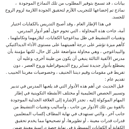
بيانات ، قد تسمح بتوفير المطلوب من تلك النماذج الموجودة ،
نماذج تم إخضاعها للتجريب اللآزم لتحقيق الجودة اللازمة لزوم الروح
للجسد.
في هذا الإطار العام ، وقد أصبح التدريس بالكفايات اختيار
أمة، جاءت هذه المحاولة ، التي تحوم حول أهم أدوار المدرس،
وتقنيات التنشيط في ظل بيداغوجيا الكفايات، لتلازمهما وتكاملهما ،
كأهم ميزة تؤشر على درجة أهميتهما على مستوى الأداء الديداكتيكي
والبيداغوجي ، وهي محاولة متواضعة على كل حال، لكنها مؤمنة بأن
مدرس الألفية الثالثة ينبغي أن يكون من طينة أخرى، وعليه أن
يضطلع بأدوار جديدة تساير روح الديموقراطية وروح العصر ، دون
تفريط في مقومات وقيم ديننا الحنيف ، وخصوصيات مغربنا الحبيب .
تقديم عام :
قبل الحديث عن أهم هذه الأدوار التي قد يلعبها المدرس في تدبير
وتسيير الحصص التعليمية أو مختلف الأنشطة التكوينية في إطار
المهام الموكولة إليه ، تجدر الإشارة إلى العلاقة الجدلية الموجودة
بالقوة بين تلك الأدوار من جانب ، وأساليب وتقنيات التنشيط من
جانب آخر ، والتي تستهدف في نهاية المطاف إكساب المتعلمين
قدرات قدرات معينة ، أو تطويرها، أو تصحيحها مما يخدم تحقيق
الكفاية أو الكفايات المسطرة في نهاية حصة دراسية معينة ضمن