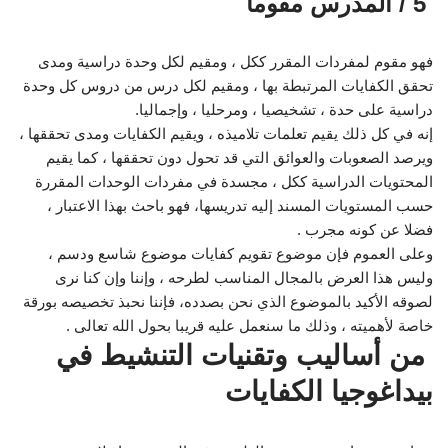
5 / المدرس مقوما
فهو مقوم لمفردات المقرر ككل ، ومقيم لكل وحدة دراسية ومدى
تحقق الكفايات المرتبطة بها ، ومقيم لكل درس من دروس كل وحدة
دراسية على حدة ، تشخيصيا ، ومرحليا ، وإجماليا.
إنه في كل ذلك يقيم تعلمات تلاميذه ، ويقيم الكفايات ومدى تحققها ،
ويرصد الصعوبات والعوائق التي قد تحول دون تحققها ، كما يقيم
المحتويات الدراسية ككل ، مجسدة في مفردات الوحدات المقررة
حسب المستويات المسند إليه تدريسها، فهو باحث بهذا الاعتبار ،
فضلا عن كونه مجرب .
وعلى العموم فإن موضوع تقويم كفايات موضوع شاسع ودسم ،
وليس هذا العرض بالمجال المناسب لطرحه ، وإننا وإن كنا نرى
لصوقه الأكيد بالموضوع الذي نحن بصدده، فإننا نحبذ تخصيصه بورقة
خاصة لأهميته ، وذلك ما سنعمل عليه قريبا بحول الله تعالى .
من أساليب وتقنيات التنشيط في
بيداغوجيا الكفايات