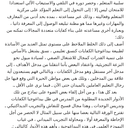
سلبية المتعلم ، وحصر دوره في التلقي والاستيعاب الآلي استعدادا
للامتحان ليس إلا ؛ إلى التحول إلى التعلم المؤكد على مركزية
المتعلم وفعاليته ، وذلك عبر مساعدته ، بمده بحد أدنى من المعارف
والمهارات وغيرها مما هو مظنة تبليغه الوصول إلى المعرفة ذاتيا ،
وبعبارة أخرى مساعدته على بناء كفايات متعددة المجالات تمكنه من
ذلك؛
أضف إلى ذلك الخلط الملاحظ على مستوى تمثل العديد من الأساتذة
لطبيعة بيداغوجيا الكفايات كنسق تعليمي ، نسق يشتغل بالأساس
على تنمية القدرات كمجال للاشتغال الصفي ، لسيادة ميول نحو
النزعة التجزيئية، واعتقاد البعض بأننا انتقلنا من مدخل الأهداف ، إلى
مدخل آخر مستقل وهو مدخل الكفايات ، وبالتالي فهم يستبعدون أية
علاقة بين المدخلين ، وتلك هي بعض مواطن الحيرة التي وقع فيها جل
رجال التعليم العاملين بالميدان حتى الآن ـ فيما نرى على الأقل ـ.
بعد كل هذا ، و من أجل إلقاء بعض الضوء على نماذج من تلك
الأدوار الجديدة المطلوبة من المدرس في ظل بيداغوجيا الكفايات
وتدريس الوحدات ـ وهذا مجال فسيح للنقاش والتجريب الديداكتيكي ـ
تقترح الورقة التالية بعضا منها على سبيل المثال لا الحصر من أجل
الإحاطة والمعرفة أولا ، ومحاولة التجريب الميداني ، في غياب
النموذج العلمي في هذه البيداغوجية ، وأهم هذه الأدوار كالتالي :.