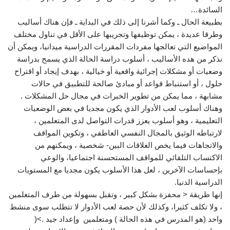
السائدة…
بطبيعة الحال ـ وكما أشرنا إلى ذلك في البداية ـ فإن هناك أساليب
وطرقا عديدة ، يمكن توظيفها وتجريبها على الأقل في تناول مختلف
المواضيع التي تعالجها مفردات المقررات الدراسية ميدانيا، ويمكن أن
نذكر من هده الأساليب ، أسلوب دراسة الحالة الذي يسمح بدراسة
وضعيات أو مشكلات إجرائية واقعية أو خيالية ، بهدف إيجاد أو اقتراح
حلول ، أو استنباط قواعد أو مبادئ صالحة للتطبيق في حالات
مشابهة ، مما يمكن من تطوير الخبرات في مجال حل المشكلات .
وهناك أسلوب لعب الأدوار الذي يكون مجديا في بعض الوضعيات
التعليمية ، وهو أسلوب يعزز قدرات التواصل لدى المتعلمين ،
لارتباطه الوثيق بالمجال النفسي العاطفي ، وتكوين المواقف
والاتجاهات فيما يخص العلاقات البين- شخصية ، ويمكنهم من
الاكتساب التلقائي للمواقف المستحسنة اجتماعيا، والوعي
بإحساسات الآخرين ، لعل هذا الأسلوب يكون مجديا مع المستويات
الدراسية الدنيا.
إنها طريقة < محفزة بشكل كبير ، وتقبل بسهولة من طرف المتعلمين
، ولا تكلف كثيرا، وكذلك لأن حصة لعب الأدوار لا تتطلب سوى منشط
واحد (هو المدرس في هذه الحالة ) ومتعلمين وإعداد جيد .>(