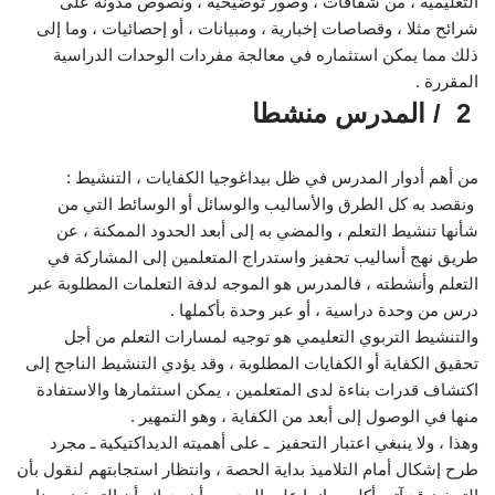
التعليمية ، من شفافات ، وصور توضيحية ، ونصوص مدونة على
شرائح مثلا ، وقصاصات إخبارية ، ومبيانات ، أو إحصائيات ، وما إلى
ذلك مما يمكن استثماره في معالجة مفردات الوحدات الدراسية
المقررة .
2 / المدرس منشطا
من أهم أدوار المدرس في ظل بيداغوجيا الكفايات ، التنشيط :
ونقصد به كل الطرق والأساليب والوسائل أو الوسائط التي من
شأنها تنشيط التعلم ، والمضي به إلى أبعد الحدود الممكنة ، عن
طريق نهج أساليب تحفيز واستدراج المتعلمين إلى المشاركة في
التعلم وأنشطته ، فالمدرس هو الموجه لدفة التعلمات المطلوبة عبر
درس من وحدة دراسية ، أو عبر وحدة بأكملها .
والتنشيط التربوي التعليمي هو توجيه لمسارات التعلم من أجل
تحقيق الكفاية أو الكفايات المطلوبة ، وقد يؤدي التنشيط الناجح إلى
اكتشاف قدرات بناءة لدى المتعلمين ، يمكن استثمارها والاستفادة
منها في الوصول إلى أبعد من الكفاية ، وهو التمهير .
وهذا ، ولا ينبغي اعتبار التحفيز ـ على أهميته الديداكتيكية ـ مجرد
طرح إشكال أمام التلاميذ بداية الحصة ، وانتظار استجابتهم لنقول بأن