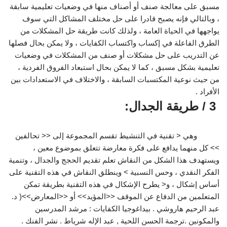
مسبق على معالجة صنف أو أصناف منها في وضعيات تعليمية سابقة
، وبالتالي فإنه يصبح قادرا على حل مختلف المشاكل التي سوف
يواجهها في الحياة العامة ، ولذلك كانت طريقة حل المشكلات من
الطرق الفاعلة في إكساب واكتساب الكفايات ، ولا يمكن بحال فصلها
عن التدريب على حل مشكلات أو صنف من المشكلات في وضعيات
تعليمية بشكل مسبق ، كما لا يمكن بحال استبعاد الفروق الفردية ،
من حيث نوعية المكتسبات السابقة ، والاختلاف في الاستعدادات بين
الأفراد .
3 / طريقة الجدال:
وهي < تقنية في التنشيط تقسم المجموعة إلى << تحالفين
>> كل منهما يدافع على فكرة معارضة تتعلق بموضوع معين ،
ويستهدف هذا الشكل من النقاش تعلم تقديم الحجج والجدال ، وتنمية
الفكر النقدي ، وحس النسبية > وينطلق النقاش في هذه التقنية على
أساس إشكال ، و< يطرح الإشكال في هذه التقنية بطريقة تمكن
المتعلمين من الدفاع عن الموقف <<المؤيد>> أو <<المعارض>>( د.
عبد الرحيم هاروشي . بيداغوجيا الكفايات : مرشد المدرسين
والمكونين .ترجمة الحسن اللحية , عبد الإله شرياط . نشر الفنك .