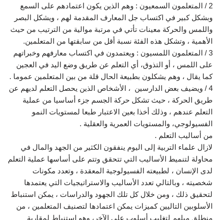
2 / المتعلمون السمعيون : وهم الذين يكون اعتمادهم على السمع
وبشكل كبير في اكتساب جل المعارف المقدمة لهم ، ويشكل البصر
واللمس والحركة معينات تأتي في مرتبة موالية من الترتيب من حيث
الأهمية ، وتشكل هذه الفئة نسبة أقل من سابقتها من المتعلمين.
3 / المتعلمون اللمسيون : ويعتمدون في اكتساب معارفهم وخبراتهم
على اللمس ، أو التذوق، أي التعلم عن طريق وضع اليد في العجين
كما يقال ، وهم يشكلون بطبيعة الحال قلة من بين المتعلمين عموما .
4 / ويضيف بعض الدارسين ، الأشخاص الذين يحصل التعلم لديهم عن
طريق الحركة ، حيث تشكل حركة الجسم جزء أساسيا من عملية
التعلم عندهم ، وذلك أخذا بعين الاعتبار طبعا لمستويات النمو
الفسيولوجي، والمستويات العمرية والعقلية .
من أساليب التعلم .
لازال علماء التربية إلى اليوم ينفقون الكثير من الجهد والمال في
محاولة لتنميط الأساليب التي تتحقق وتتم على أساسها عملية التعلم
لدى الإنسان ، لطبيعته الفسيولوجية المعقدة ، وتعدد مكونات
شخصيته ، وبالتالي تعدد الأساليب والاستراتيجيات التي يعتمدها
لتحقيق ذلك ، ومن خلال كل تلك الجهود والدراسات ، يمكن استنباط
الأسلوبين التاليين كميزات يمكن اعتمادها لتصنيف المتعلمين ، من
منطلق ميلهم لتغليب أسلوب على الآخر، وهو استنباط لمقاربة