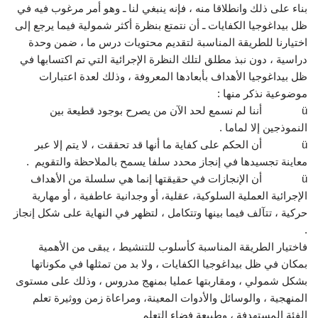
بناء على ذلك وانطلاقا منه ، فإنه ينبغي لنا ـ وهو أمر مرغوب فيه في
ظل بيداغوجيا الكفايات ـ أن نتمتع بنظرة أكثر شمولية فيما يرجع إلى
اختيارنا للطريقة المناسبة لتقديم محتويات درس ما ، ضمن وحدة
دراسية ، دون نبذ مطلق لتلك النظرة الإجرائية التي تم اكتسابها في
ظل بيداغوجيا الأهداف بأبعادها المعروفة ، وذلك لعدة اعتبارات
موضوعية نذكر منها :
ü أننا لم نسمع لحد الآن من يصرح بوجود قطيعة بين
النموذجين إلا لماما .
ü أن الحكم على كفاية ما أنها قد تحققت ، لا يتم إلا عبر
معاينة تجسيدها في إنجاز محدد سلفا يسمح بالملاحظة والتقويم .
ü أن الإنجازات في حقيقتها إنما هي سلسلة من الأهداف
الإجرائية العملية السلوكية، عقلية، أو وجدانية عاطفية ، أو مهارية
حركية ، تتآلف فيما بينها وتتكامل ، لتظهر في النهاية على شكل إنجاز
.
فاختيار الطريقة المناسبة كأسلوب للتنشيط ، يبقى من الأهمية
بمكان في ظل بيداغوجيا الكفايات ، ولا بد من تمثلها في مكوناتها
بشكل شمولي ، ومقاربتها عمليا بمنهج مدروس ، وذلك على مستوى
المنهجية ، والوسائل والأدوات المعينة، ومراعاة زمن ووثيرة تعلم
الفئة المستهدفة ، وطبيعة فضاء التعلم