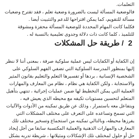
التعلمات.
فالوضعية المسألة ليست بالضرورة وضعية تعلم ، فقد تقترح وضعيات
مسألة للتقويم، كما يمكن اقتراحها للدعم والتثبيت أيضا .
فكلما كانت المهام المحددة للوضعية المسألة محفزة ومشوقة
للتلميذ ، كلما كانت ذات دلالة وجدوى تعليمية بالنسبة له .
2 / طريقة حل المشكلات
إن الكفاية أو الكفايات ليس عملية سلوكية صرفة ، بمعنى أننا لا ننظر
إليها بمنظور المدرسة السلوكية التي تضفي الفهم السلوكي على
الشخصية الإنسانية ، بردها أو تفسيرها التعلم والتعليم بقانون المثير
والاستجابة ، ولكن الكفاية هي نظام ، نظام من المعارف والمهارات
العملية التي يمكن التخطيط لها ضمن عمليات إجرائية ، تنتهي بتأهيل
المتعلم لتحسين مستويات تكيفه مع محيطه الذي يعيش فيه ،
ويتفاعل معه باستمرار ، وذلك عن طريق تمكينه من الأدوات والآليات
التي تسمح وتساعده على التعرف على مختلف المشكلات التي
يفرزها محيطه، وبالتالي تمكينه من استجماع وتسخير مختلف تلك
المعارف والمهارات الذهنية والعملية المكتسبة سابقا من أجل إيجاد
حل أو حلول لمختلف تلك الإشكالات ومثيلاتها ، شريطة تدربه بشكل