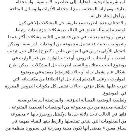
المباشرة والتوجيه ، لتحليله إلى عناصره الأساسية ، واستخدام
معارفه ومهاراته المختلفة ، مع استخدام الأدوات والوسائل المتاحة
من أجل إيجاد حل له .
و لا تختلف هذه الطريقة مع طريقة حل المشكلات إلا في كون
الوضعية المسألة تتعلق في الغالب بمشكلات جزئية ذات ارتباط
بدرس أو وحدة معينة ، في حين قد تشمل الثانية مشكلات أكثر عمقا
وشمولية ، بحيث قد تشمل مجموعة من الوحدات الدراسية ؛ ويمكن
التمثيل للأولى بدرس في الفرائض خاص ، كطرح إشكال حول ترتيب
العصبة ، أو أصحاب الفروض، أو تحديد الوارث من غير الوارث في
موضوع الحجب مثلا ، وبالنسبة لطريقة حل المشكلات ، يمكن طرح
إشكال عام يشمل حالة أو حالات(فريضة) معقدة في موضوع
المواريث ، وعلى المتعلم إيجاد حل لها انطلاقا من مكتسباته التي
تدرب عليها بشكل جزئي ، حالات تشمل كل مكونات الدروس المقررة
في الموضوع.
ولطبيعة الوضعية المسألة الجزئية ، والمرتبطة أساسا بوضعية
تعليمية محددة من بين مجموعة من الوضعيات التعليمية المتنوعة ،
فإنها في الغالب تأخذ دلالة حددها دوكيتيل روجيرز بأنها < مجموعة
من المعلومات التي ينبغي تمفصلها والربط بينها للقيام بمهمة في
سياق معين > بمعنى أنها تكون مبنية ومدرجة في سيرورة منظمة من