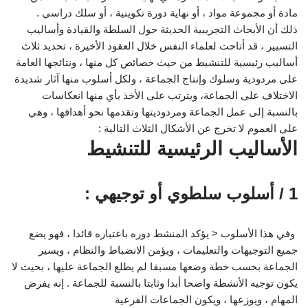
مادة أو مجموعة مواد ، أو نهاية دورة تكوينية ، أو سلك دراسي .
ذلك أن الأبحاث التجريبية الحديثة حول السلطة والقيادة وأساليب
التسيير ، قد أتاحت لعلماء النفس خلال العقود الأخيرة ، تحديد ثلاث
أساليب رئيسية للتنشيط من حيث خصائص كل منها ، ونتائجها العامة
على مردودية وسلوك وإنتاج الجماعة ، ولكل أسلوب منها آثار شديدة
الاختلاف على الجماعة، ويترتب على الأخذ بأي منها انعكاسات
بالنسبة إلى عمل الجماعة ومردوديتها وتقدمها نحو أهدافها ، وهي
على العموم لا تخرج عن الأشكال الثلاث التالية :
الأساليب الرئيسية للتنشيط
1 / أسلوب سلطوي أو توجيهي :
وفي هذا الأسلوب < يؤكد المنشط دوره باعتباره قائدا ، فهو يضع
جميع التوجيهات والتعليمات ، ويؤمن الانضباط والنظام ، ويسير
الجماعة بحسب خطة وضعها مسبقا لم يطلع الجماعة عليها ، بحيث لا
يكون توجيه الأنشطة واضحا أبدا وثابتا بالنسبة للجماعة . إنه يفرض
المهام ، ويوزعها ، ويكون الجماعات الفرعية