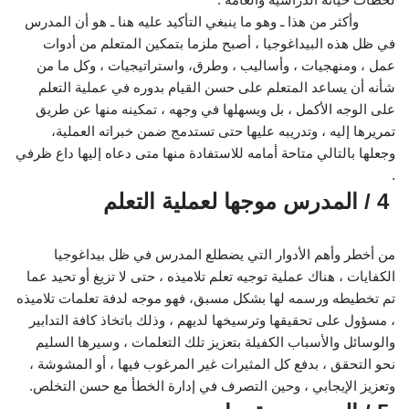
وأكثر من هذا ـ وهو ما ينبغي التأكيد عليه هنا ـ هو أن المدرس
في ظل هذه البيداغوجيا ، أصبح ملزما بتمكين المتعلم من أدوات
عمل ، ومنهجيات ، وأساليب ، وطرق، واستراتيجيات ، وكل ما من
شأنه أن يساعد المتعلم على حسن القيام بدوره في عملية التعلم
على الوجه الأكمل ، بل ويسهلها في وجهه ، تمكينه منها عن طريق
تمريرها إليه ، وتدريبه عليها حتى تستدمج ضمن خبراته العملية،
وجعلها بالتالي متاحة أمامه للاستفادة منها متى دعاه إليها داع ظرفي
.
4 / المدرس موجها لعملية التعلم
من أخطر وأهم الأدوار التي يضطلع المدرس في ظل بيداغوجيا
الكفايات ، هناك عملية توجيه تعلم تلاميذه ، حتى لا تزيغ أو تحيد عما
تم تخطيطه ورسمه لها بشكل مسبق، فهو موجه لدفة تعلمات تلاميذه
، مسؤول على تحقيقها وترسيخها لديهم ، وذلك باتخاذ كافة التدابير
والوسائل والأسباب الكفيلة بتعزيز تلك التعلمات ، وسيرها السليم
نحو التحقق ، بدفع كل المثيرات غير المرغوب فيها ، أو المشوشة ،
وتعزيز الإيجابي ، وحين التصرف في إدارة الخطأ مع حسن التخلص.