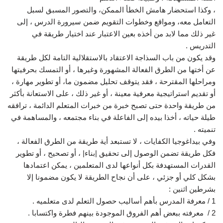
، وكذا استحضار هامش الخطأ الممكن، والتصور المسبق لسبل
التعامل معه، ومواقع وخطوات التقويم ضمن سيرورة الدرس ، إلى
غير ذلك مما لابد من أخذه بعين الاعتبار عند اختيار طريقة في
التدريس .
وقد يكون من باب السذاجة الاعتقاد بالاستقلالية التامة لكل طريقة
عن أختها من الطرق الفعالة المشهورة وغيرها ، أو التمسك بحرفيتها
ومراحلها المقترحة ، فقد يتوقف تحليل مضمون ما، أو تطوير مهارة ،
أو تقديم استراتيجية معرفية معينة ، أو غير ذلك ، على الاستعانة بأكثر
من طريقة واحدة حتى تصبح خبرة من خبرات المتعلم الدائمة ، ترافقه
طيلة حياته ، أخذا بيده إلى الفاعلة في بناء مجتمعه ، والمساهمة في
تنميته .
وفي بيداغوجيا الكفايات ، لا تستبعد أية طريقة من الطرق الفعالة ،
فكل طريقة تضمن الوصول إلى تحقيق |بناء| ، أو تصحيح ، أو تطوير
القدرات المستهدفة بكل أنواعها لدى المتعلمين ، يمكن اعتمادها
بشكل كلي أو جزئي ، على أن نجاح الطريقة لا يكون مضمونا إلا
بشرطين اثنين :
1 / معرفة المدرس بأهم أساليب حصول التعلم لدى متعلميه .
2 / معرفته ببعض أهم الفروق الموجودة بينهم فطرة واكتسابا .