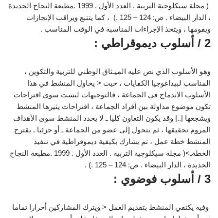
( مجلة سيكلوجية التربية . العدد الأول . 1999 .مطبعة النجاح الجديدة
، الدار البيضاء . ص: 124 – 125 .) ، كما يتتبع ويراقب الإنجازات
ويقومها ، ويتخذ الإجراءات المناسبة في الوقت المناسب .
2 / أسلوب ديموقراطي :
وهو الأسلوب الذي نص عليه الميـثاق الوطني للتربية والتكوين ،
المناسب لبيداغوجيا الكفايات ، حيث < يحاول المنشط في هذا
الأسلوب الاندماج في الجماعة ، فالتوجيهات ليست سوى اقتراحات
تكون موضوع مداولة بين أفراد الجماعة ، اقتراحات يثيرها المنشط
ويشجعها |..| وقد يكون التعاون كليا ـ لا يحدد المنشط سوى الأهداف
المروم تحقيقها ، ثم يتحول إلى عضو من الجماعة ـ أو جزئيا ـ يقترح
المنشط خطة عمل ، ثم يشارك بكيفية ديموقراطية في تنفيذ
الخطةـ>( مجلة سيكلوجية التربية . العدد الأول . 1999 .مطبعة النجاح
الجديدة ، الدار البيضاء . ص: 124 – 125 .) .
3 / أسلوب فوضوي :
وفيه يكتفي المنشط بتقديم العمل < ويترك المشاركين أحرارا تماما