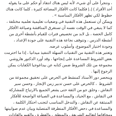
، ونتجرأ على أي شيء، لأنه ليس هناك انتقاد أو حكم على ما يقوله
أحد الأفراد ) |..| فكلما كانت الأفكار المصاغة كثيرة ، كلما كانت هناك
حظوظ لكي تظهر الأفكار المناسبة > .
ويمكن أن تستعمل هذه التقنية في وضعيات تعليمية تعلميه مختلفة ،
كما لا ينبغي في الوقت نفسه أن تستغرق المناقشة وصياغة الأفكار
كامل الحصة ، بل لابد من تخصيص فترات للقيام بأنشطة أخرى من
أنشطة الدرس ، وتتوقف نجاعة هذه التقنية على جودة الإعداد ،
وجودة اختيار الموضوع، وأسلوب عرضه.
وتعتبر هذه التقنية من التقنيات السهلة التنفيذ ميدانيا ، إذا ما احترمت
بعض الشروط المساعدة على إنجاحها ، وقد أورد الدكتور هاروشي
مجموعة من تلك الشروط ضمن كتابه عن بيداغوجيا الكفايات يمكن
الرجوع إليها .
وينحصر دور الأستاذ كمنشط في الحرص على تحقيق مجموعة من
الشروط ، كالحرص على حسن تدبير زمن الإنجاز ، وحسن سير
النقاش ، وخلق جو من الثقة حتى يشعر الجميع بالارتياح للمشاركة
في النقاش ، مع الحياد، والمساعدة في الصياغة الواضحة للأفكار
المنبثقة عن النقاش ، والتدخل المناسب لتجنب احتكار الكلمة ،
والمساعدة في دحض الأفكار المتطرفة المتصلبة وبيان عدم صوابيتها
ومجافاتها لتعاليم الشريعة ، والمنطق ، والفطرة ، والقيم والعادات