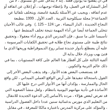
في أن يفعلوا ما يودون فعله . إنه لا يتدخل على أي مستوى ، لا من
أجل المشاركة في العمل، ولا بإعطاء توجيهات ، أو إعلان عن اتفاقه أو
عدم اتفاقه ، ويجيب عن الأسئلة بكيفية غامضة، ويتخلف تلقائيا عن
الجماعة>( مجلة سيكلوجية التربية . العدد الأول . 1999 .مطبعة
النجاح الجديدة ، الدار البيضاء . ص: 124 – 125 .) وفي غالب الأحيان
تتخلى الجماعة أيضا عن أداء المهمة نتيجة تخلف المنشط عنها .
تأسيسا على ما سبق ، فإن المدرس الذي يروم أداء معقولا ، وتحقيق
نتائج طيبة على مستوى نجاح طلابه في تحقيق الكفايات المرسومة ،
عليه أن يضطلع بأدوار جديدة تساير روح الديموقراطية وريحها الذي ما
فتئ يهب ويزداد خلال بداية ال
ألفية الثالثة على كل أقطار هذا العالم على كافة المستويات ، بما في
ذلك عالم التربية والتكوين .
قد يستصعب البعض هذه الأدوار ، وقد يذهب البعض الأخر إلى
القول باستحالة تنفيذها على أرض الواقع العملي الميداني ، لكن واقع
الحال والممارسة ، يؤكدان أنها من الأدوار التي درج عليها كل
الأساتذة في تأدية مهامهم اليومية بانتظام ، ولعل منشأ الصعوبة التي
قد تعرض لبعض هؤلاء ، مرده بالأساس إلى الدعوة الجديدة للانتقال
من التعليم الذي مورس بدغمائية سنين عددا داخل الفصول الدراسية
، والمؤكد على مركزية المدرس باعتباره مالكا للمعرفة ، في مقابل