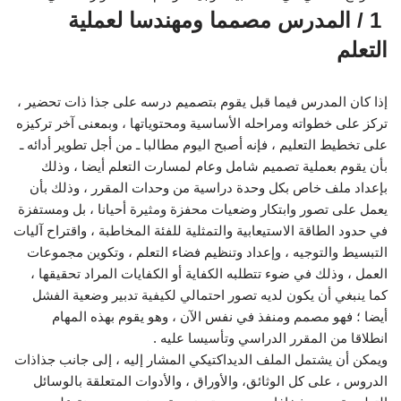
1 / المدرس مصمما ومهندسا لعملية
التعلم
إذا كان المدرس فيما قبل يقوم بتصميم درسه على جذا ذات تحضير ،
تركز على خطواته ومراحله الأساسية ومحتوياتها ، وبمعنى آخر تركيزه
على تخطيط التعليم ، فإنه أصبح اليوم مطالبا ـ من أجل تطوير أدائه ـ
بأن يقوم بعملية تصميم شامل وعام لمسارت التعلم أيضا ، وذلك
بإعداد ملف خاص بكل وحدة دراسية من وحدات المقرر ، وذلك بأن
يعمل على تصور وابتكار وضعيات محفزة ومثيرة أحيانا ، بل ومستفزة
في حدود الطاقة الاستيعابية والتمثلية للفئة المخاطبة ، واقتراح آليات
التبسيط والتوجيه ، وإعداد وتنظيم فضاء التعلم ، وتكوين مجموعات
العمل ، وذلك في ضوء تتطلبه الكفاية أو الكفايات المراد تحقيقها ،
كما ينبغي أن يكون لديه تصور احتمالي لكيفية تدبير وضعية الفشل
أيضا ؛ فهو مصمم ومنفذ في نفس الآن ، وهو يقوم بهذه المهام
انطلاقا من المقرر الدراسي وتأسيسا عليه .
ويمكن أن يشتمل الملف الديداكتيكي المشار إليه ، إلى جانب جذاذات
الدروس ، على كل الوثائق، والأوراق ، والأدوات المتعلقة بالوسائل