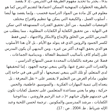
بدءا ، يجدر بنا تحديد مفهوم الطريقة في التدريس ، إذ لا يقصد
بالطريقة الخطوات المنهجية الممكن اعتمادها لتقديم الدرس كما هو
معلوم في كل مادة من المواد الدراسية فحسب ، وإنما يقصد بها أيضا
، أسلوب العمل ، والكيفية التي يمكن بها تنظيم واقتراح مختلف
الوضعيات العليمية ، من أجل تحقيق القدرات المستهدفة التي تمكن
في النهاية ، من تحقيق الكفاية أو الكفايات المطلوبة ، مما يتطلب من
المدرس الكثير من الخلق والإبداع والابتكار والاجتهاد ، ليس فقط
لكسر الجمود والروتين الذي قد يتولد مع الأيام ، بل لأن هذا الأسلوب
هو الذي يحقق الهدف أكثر من غيره ، ومن البديهي أن يكون المدرس
على إلمام كاف بأساليب التنشيط الفعالة ، وبدينامية الجماعات ،
فضلا عن معرفته بالكفايات المحددة ضمن المنهاج الدراسي ،
والقدرات التي تتفرع عنها، والتي ينبغي توجيه الجهود ، إما لتحقيقها
لدى المتعلم، أو تلك التي ينبغي تصحيحها ، أو التي هي في حاجة إلى
تطوير، مادام الغرض من التعليم لا يقتصر على < نقل المعرفة ، بل
يتعداه إلى تنمية المهارات الفكرية ، والسوسيوـ عاطفية، والحس
حركية ، وهو ما يعني مساعدة المتعلمين على تحصيل كفايات تكون
في خدمتهم طوال حياتهم >( د.عبد الرحيم هاروشي ، بيداغوجيا
الكفايات ، مرشد المدرسين والمكونين . ترجمة لحسن اللحية وعبد
الإله شرياط . ط. 2004 . ص : 17).