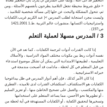
التحفيز قد آتى أكله ، وإنما على المدرس أن يدرك بأن التحفيز معناه
< خلق شروط محيطة تجعل التلاميذ يطرحون بأنفسهم الأسئلة ، ومن
ثم، تتحول المشكلة والبحث عن حلها إلى مسألة شخصية للتلاميذ ،
وليست مجرد استجابة لطلب المدرس >( عبد الكريم غريب.الكفايات
واستراتيجيات اكتسابها .منشورات عالم التربية .ط.1 1421.2001
ص:197) .
3 / المدرس مسهلا لعملية التعلم
إذا كانت القدرات أدوات لترجمة الكفايات ، كما تعد في الآن
نفسه أدوات ربط بين مكونات مختلف المواد الدراسية ، والأسلاك
التعليمية ، لطبيعتها الامتدادية التي يمكن أن تشكل موضوع استدعاء
من قبل المتعلم في كل لحظة ، مادامت قد أصبحت مندمجة في
خبراته الاستراتيجية .
إذا كان الأمر كذلك ، فإن أهم أدوار المدرس في ظل بيداغوجيا
الكفايات هو الاستكشاف، استكشاف القدرات لدى تلاميذه ، الفطري
منها والمكتسب ، والعمل على تصحيح الخاطئ منها ، أو تعزيز السليم
، أو تطويرها نحو الأحسن، مما يساعد المتعلم على استخدامها
وتسخيرها لتحقيق الكفاية ، أو الكفايات المستهدفة في أية لحظة من
لحظات حياته الدراسية والعامة .