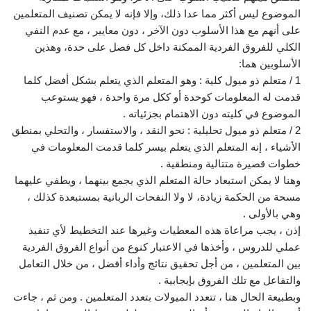
الموضوع ليس أكثر مما عدا ذلك، وإلا فإنه لا يمكن تصنيف المتعلمين
على أنهم مع هذا الأسلوب دون الآخر ، دون معايير ، مع عدم النفي
الكلي للفروق الفردية الممكنة داخل كل فصل على حدة، وهذين
الأسلوبين هما:
1 / متعلم ذو ميول كلية : وهو المتعلم الذي يتعلم بشكل أفضل كلما
قدمت له المعلومات كوحدة أو ككل مرة واحدة ، فهو يستوعب
الموضوع في كليته دون الاهتمام بجزئياته .
2 / متعلم ذو ميول تحليلية : نحو النقد ، والاستفسار ، والتحلي بمنطق
الأشياء ، إنه المتعلم الذي يتعلم بيسر كلما قدمت المعلومات في
خطوات قصيرة متتالية ومنطقية .
وهنا لا يمكن استبعاد حالة المتعلم الذي يجمع بينهما ، ويطفي عليهما
مسحة من الحكمة زيادة، لا ولا النفحات الربانية بمستبعدة كذلك ،
وهي بالأولى .
إذن ، يجب مراعاة هذه المعطيات وغيرها عند التخطيط لأي تنفيذ
عملي للدروس ، وأخذها في الاعتبار كنوع من أنواع الفروق الفردية
بين المتعلمين ، من أجل تحقيق نتائج وأداء أفضل ، من خلال التعامل
والتفاعل مع تلك الفروق بإيجابية .
وبطبيعة الحال هنا ، تتعدد الميولات بتعدد المتعلمين . ومن ثم ، جاءت