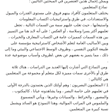
ويمكن إجمال هذين العنصرين في المبحثين التاليين :
نماذج المتعلمين
يختلف المتعلمون كأفراد بينهم فروق على مستوى القدرات والميول
والاستعدادات، في طرق واستراتيجيات اكتساب المعلومات
واستيعابها ، حيث تغلب عليهم سمة من السمات التالية ، تجعل
تعلمهم أكثر يسرا وسلاسة ، أو العكس ؛ على أنه لابد هنا من التمييز
بين هذه السمات كمميزات عامة في اكتساب المعارف والخبرات ،
وبين الأساليب العامة لتعلم الأشخاص كاستراتيجية مؤسسة على
طبيعة التكوين النفسي ، وظروف الوسط الاجتماعي والبيئي وما إلى
ذلك ، مما يتميز به بعضهم عن بعض .لظروف وأسباب موضوعية عدة
.
ومن النماذج التي أشارت إليها العديد من الدراسات ، هناك ثلاثة
طرق أو بالأحرى سمات مميزة لكل متعلم أو مجموعة من المتعلمين
هي كالتالي :
1 / المتعلمون البصريون : وهم أولئك الذين يعتمدون بالدرجة الأولى
في تعلمهم على حاسة البصر ، وما يشاهدونه عيانا ، كالمكتوب ،
والمصور ، والخرائط ، والمبيانات وغيرها ، ويأتي المسموع
والملموس في المراتب الموالية، وهذا النموذج هو السائد ويشمل
نسبة كبيرة من المتعلمين.