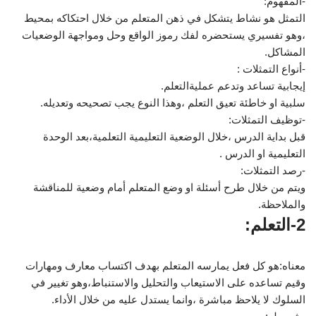
-المفهوم:
التمثل هو نشاط يتشكل في ذهن المتعلم من خلال احتكاكه بمحيط
،وهو تفسيري يستحضره لفك رموز الواقع وحل ومواجهة الوضعيات
المشاكل.
-أنواع التمثلات :
إيجابية تساعد وتدعم عمليةالتعلم.
سلبية او خاطئة تعيق التعلم ،وهذا النوع يجب تصحيحه وتعديله.
-توظيف التمثلات:
قبل بداية الدرس ،خلال الوضعية التعليمية التعلمية،بعد الوحدة
التعليمية او الدرس .
-رصد التمثلات:
ويتم من خلال طرح أسئلة او وضع المتعلم أمام وضعية للمناقشة
والملاحظة.
2-التعلم:
معناه:هو كل فعل يمارسه المتعلم بهدف اكتساب معارف ومهارات
وقيم تساعده على الاستيعاب والتحليل والاستنباط،وهو تغيير في
السلوك لا يلاحظ مباشرة ،وانما يستدل عليه من خلال الأداء.