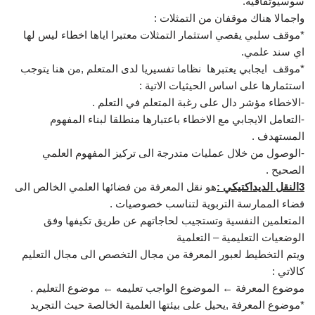
سوسيوثقافية.
واجمالا هناك موقفان من التمثلات :
*موقف سلبي يقصي استثمار التمثلات معتبرا اياها اخطاء ليس لها
اي سند علمي.
*موقف ايجابي يعتبرها نظاما تفسيريا لدى المتعلم ,من هنا يتوجب
استثمارها على اساس الحيثيات الاتية :
-الاخطاء مؤشر دال على رغبة المتعلم في التعلم .
-التعامل الايجابي مع الاخطاء باعتبارها منطلقا لبناء المفهوم
المستهدف .
-الوصول من خلال عمليات متدرجة الى تركيز المفهوم العلمي
الصحيح .
3النقل الديداكتيكي :
هو نقل المعرفة من فضائها العلمي الخالص الى
فضاء الممارسة التربوية لتناسب خصوصيات .
المتعلمين النفسية وتستجيب لحاجاتهم عن طريق تكيفها وفق
الوضعيات التعليمية – التعلمية
ويتم التخطيط لعبور المعرفة من مجال التخصص الى مجال التعليم
كالاتي :
موضوع المعرفة ← الموضوع الواجب تعليمه ← موضوع التعليم .
*موضوع المعرفة ,يحيل على بيئتها العلمية الخالصة حيث التجريد