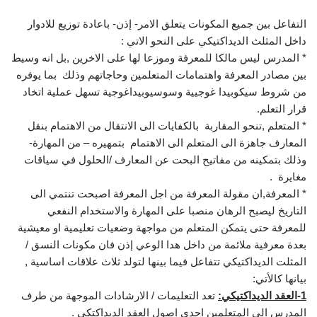
التفاعل بين جميع المكونات يتعلق الامر- إذن- باعادة توزيع للادوار
داخل المثلث الديداكتيكي على النحو الاتي :
* المدرس ليس مالكا للمعرفة وموزعا لها على الاخرين ,بل انه وسيط
بين مصادر المعرفة واهتمامات المتعلمين وحاجاتهم وذلك بما يوفره
من شروط سيكوبيدا غوجيية وسوسيوبيداغوجية تسهل عملية اتخاد
قرار التعلم.
* المتعلم ,تنحو المقاربة بالكفايات الى الانتقال من الاهتمام بنقل
المعارف جاهزة الى المتعلم الى الاهتمام بتمهيره – من المهارة-
وذلك بتمكينه من مفاتيح البحت عن المعارف /الحلول في سياقات
مغايرة .
* المعرفة,ان مقولة المعرفة من اجل المعرفة اصبحت تنتمي الى
التاريخ ليصبح الرهان منصبا على المهارة والاستخدام النفعي
للمعرفة حتى يتمكن المتعلم من مواجهة وضعيات تعليمية او معيشية
بعدة معرفية ملائمة من داخل هدا الوعي إذن فان مكونات النسق /
المثلت الديداكتيكي تتفاعل فيما بينها لتولد ثلاث علاقات اساسية ,
بيانها كالأتي:
1-العقد الديداكتيكي:
تعد التعليمات / الارشادات الموجهة من طرف
المدرس الى المتعلمين احدى اصول العقد الديداكتكي .