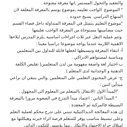
والتعقيد والتحول المستمر ,انها معرفة مفتوحة .
* الموضوع الواجب تعليمه ,موضوع يوسم بالمعرفة المغلقة لان
المنهاج الدراسي يسيج حدوده .
*موضوع التعليم ,يتمثل في المعرفة المتداولة داخل فضاء القسم
حيث مضامينها مستوحاة من المعرفة الواجب تعليمها
وتتم عملية النقل عبر ثلاث اجراءات اساسية ,يلزم المدرس ايلاءها
الاهمية اللازمة عندما يواجه موضوعا دراسيا معينا :
أ- انتقاء المعرفة وتبسيطها لجعلها قابلة للتداول بين المتعلمين
ومناسبة لمستواهم الادراكي .
ب-اختيار لغة واصفة مفهومة من لدن المتعلمين( تقليص الكلفة
الدهنية و الوجدانية لدى المتعلم )
ج- عرض المحتوى التعلمي على المتعلمين ,والتي ينبغي ان تراعي
مبدأين اثنين :
*المبدأ الاول :الانتقال بالمتعلم من المعلوم الى المجهول .
* المبدأ الثاني : اعتماد مبدأ التدرج في الصعوبة مرورا بالمعرفة
البسيطة فالمركبة ثم المعقدة .
إن هذه المعالجة الديداكتيكية تنبني على تدرج محكم لعملية التعلم
وعلى تبسيط مناسب يوفر للمتعلم فرصة اثراء خبرته وهيكلتها مع
امتلاك جراة الاجتهاد والابتكار , مما يؤسس للتكوين الداتي