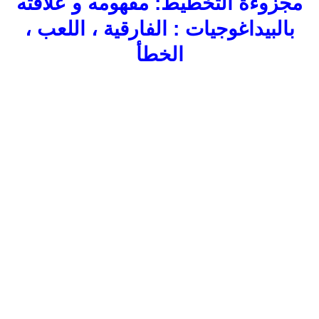
مجزوءة التخطيط: مفهومه و علاقته
بالبيداغوجيات : الفارقية ، اللعب ،
الخطأ