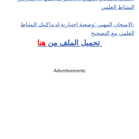
النشاط العلمي
-الامتحان المهني :وضعية اختبارية لديداكتيك النشاط
العلمي مع التصحيح
تحميل الملف من
هنا
Advertisements