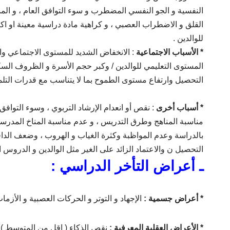
النفسية و الجو النفسي المضطرب و سوء التوافق العام ، و المشاك
القلق و الاضطراب العصبي ، و كراهية مادة دراسية معينة او اكث
للوالدين .
* الأسباب الاجتماعية
: الانخفاض الشديد للمستوى الاجتماعي و
المستوى التعليمي للوالدين / وكبر حجم الأسرة و الظروف السكن
التحصيل وارتفاع مستوى الطموح بما لا يتناسب مع قدرات التلميذ 
* أسباب أخرى
: نقص أو انعدام الإرشاد التربوي ، وسوء التوافق
مناسبة المناهج وطرق التدريس ، و عدم مناسبة المناخ المدرسي ا
بالدراسة وعدم المواظبة وكثرة الغياب و الهروب ، وضعف الداف
التحصيل ن والاعتماد الزائد على الغير مثل الوالدين و الدروس 
ـ أعراض التأخر الدراسي :
* أعراض جسمية :
الإجهاد و التوتر و الحركات العصبية و الأزمات
* الأعراض العقلية المعرفية :
نقص الذكاء ( اقل من المتوسط ) أ