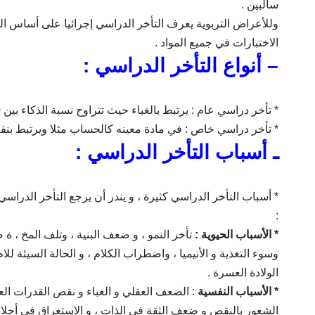
سالبين .
وللأعراض التربوية يعرف التأخر الدراسي إجرائيا على أساس الد
الاختبارات في جميع المواد .
– أنواع التأخر الدراسي :
* تأخر دراسي عام : يرتبط بالغباء حيث تتراوح نسبة الذكاء بين 70- 85 .
* تأخر دراسي خاص : في مادة معينه كالحساب مثلا ويرتبط بنق
ـ أسباب التأخر الدراسي :
* أسباب التأخر الدراسي كثيرة ، و يندر أن يرجع التأخر الدرا
:
* الأسباب الحيوية :
تأخر النمو ، و ضعف البنية ، وتلف المخ ،
وسوء التغذية و الأنيميا ، واضطراب الكلام ، و الحالة السيئة ل
الولادة العسرة .
* الأسباب النفسية
: الضعف العقلي و الغباء و نقص القدرات العق
الشعور بالنقص و ضعف الثقة في الذات ، و الاستغراق في أحلام