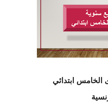
 الخامس ابتدائي
رنسية