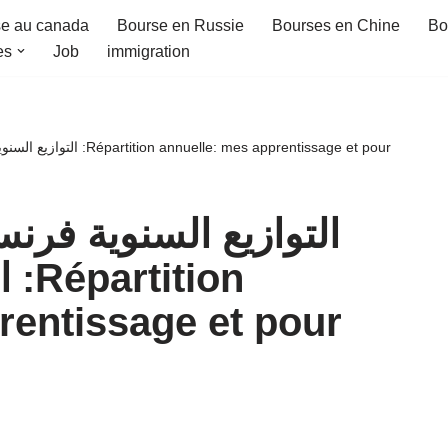
e au canada
Bourse en Russie
Bourses en Chine
Bo
es
Job
immigration
s apprentissage et pour
التوازیع السنویة فر
n
rentissage et pour