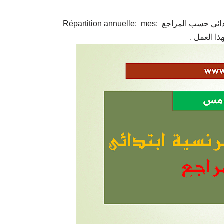
نقدم لكم جميع التوازیع السنویة فرنسیة المستوى الخامس ابتدائي حسب المراجع :Répartition annuelle: mes