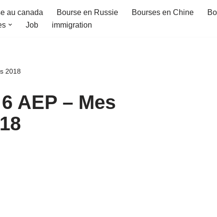
e au canada
Bourse en Russie
Bourses en Chine
Bo
es
Job
immigration
es 2018
e 6 AEP – Mes
018