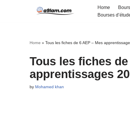
Home
Bours
Bourses d’étud
Skip
to
content
Home
»
Tous les fiches de 6 AEP – Mes apprentissag
Tous les fiches d
apprentissages 2
by
Mohamed khan