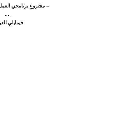
مشروع برنامجي العمل وميزا.
….
فيمايلي ال