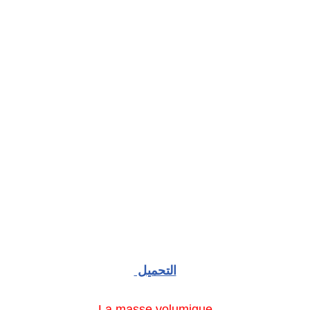
التحميل
La masse volumique