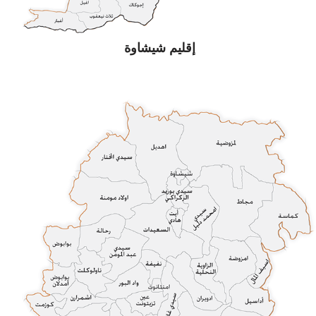
إقليم شيشاوة