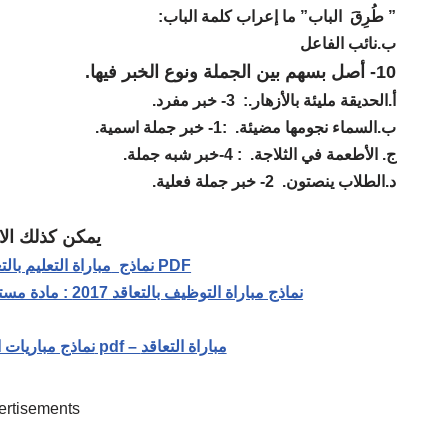
” طُرِقَ الباب” ما إعراب كلمة الباب:
ب.نائب الفاعل
10- أصل بسهم بين الجملة ونوع الخبر فيها.
أ.الحديقة مليئة بالأزهار.:
3- خبر مفرد.
ب.السماء نجومها مضيئة. :
1- خبر جملة اسمية.
ج. الأطعمة في الثلاجة. :
4-خبر شبه جملة.
د.الطلاب ينصتون.
2- خبر جملة فعلية.
يمكن كذلك ال
مباراة التعليم بالتعاقد 2018 على شكل PDF
نماذج
نماذج مباراة التوظيف بالتعاقد 2017 : مادة مستجدات نظام التربية و التكوين + التصحيح
نماذج مباريات التعليم الابتدائي مع التصحيح pdf – مباراة التعاقد
ertisements