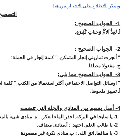
ويمكن الاطلاع على الاختبار من هنا
التصحيح
1- الجواب الصحيح :
أ. تُعِدُّ آلأمُّ وَجَبَاتٍ كَثِيرَةٍ
.
2- الجواب الصحيح :
” أنجزت تماريني إنجاز المتمكن. ” كلمة إنجاز في الجملة:
ج. مفعولا مطلقا.
3- الجواب الصحيح مما يلي:
” اوسائل التواصل الاجتماعي أكثر استعمالا من الكتب ” كلمة اس
أ. تمييز ملحوظ.
4- أصل بسهم بين المنادى والجلة التي تتضمنه
1- يا سابحا في البركة, احذر الماء العكر. :
ه. منادى شبيه بال
2- يا طالب العلم, اجتهد. :
أ.منادى مضاف.
3- يا منافقا, اتق الله. :
ب.منادى نكرة غير مقصودة