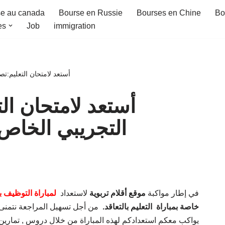
e au canada
Bourse en Russie
Bourses en Chine
Bo
es
Job
immigration
أستعد لامتحان التعليم:تص
أستعد لامتحان ال
التجريبي الخاص ب
في إطار مواكبة
موقع أقلام تربوية
لاستعداد
لمباراة التوظيف بالت
خاصة بمباراة
التعليم بالتعاقد.
من أجل تسهيل المراجعة
نتمنى 
يواكب معكم استعدادكم لهذه المباراة من خلال دروس , تمارين , 