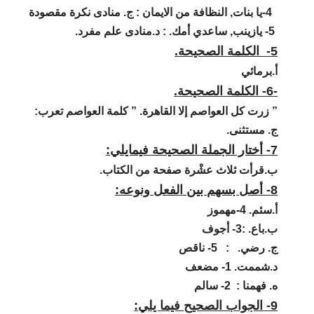
4-يا بنات, النظافة من الايمان :
ج. منادى نكرة مقصودة
5- يازينب, ساعدي أمك. :
د.منادى علم مفرد.
5- الكلمة الصحيحة.
أ.برمائي
-6- الكلمة الصحيحة.
” زرت كل العواصم إلا القاهرة. ” كلمة العواصم تعرب:
ج. مستثنى.
7- أختار الجملة الصحيحة فيمايلي:
ب.قرأت ثلاث عشْرة صفحة من الكتاب.
8- أصل بسهم بين الفعل ونوعه:
أ.سئم.
4-مهموز
ب.باع. :
3- أجوف
ج. رضي. :
5- ناقص
د.شممت.
1- مضعف
ه. فهمنا :
2- سالم
9- الجواب الصحيح فيما يلي: