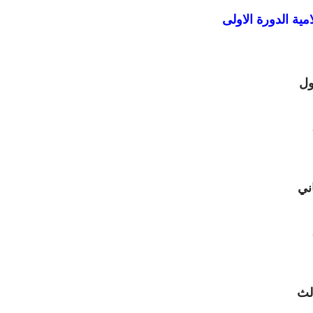
مية الدورة الاولى
اول
اني
الث