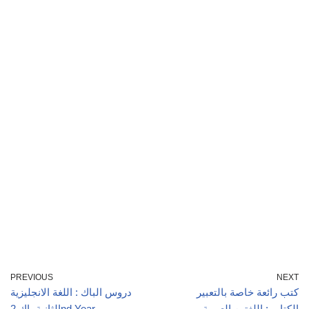
PREVIOUS
NEXT
كتب رائعة خاصة بالتعبير
دروس الباك : اللغة الانجليزية
الكتابي: اللغتين العربية
الثانية باك 2nd Year