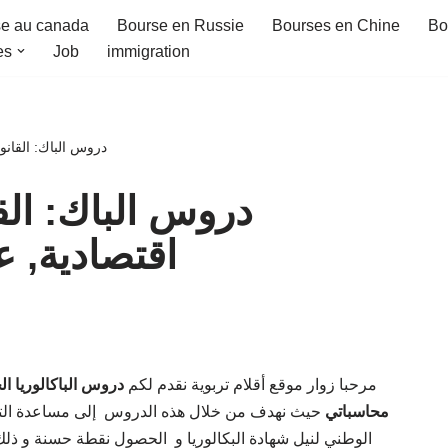
e au canada
Bourse en Russie
Bourses en Chine
Bo
es
Job
immigration
دروس الباك: القانو
دروس الباك: القا
اقتصادية, ع
مرحبا زوار موقع أقلام تربوية نقدم لكم
دروس الباكالوريا ا
محاسباتي
حيث نهدف من خلال هذه الدروس إلى مساعدة التلاميذ
الوطني لنيل شهادة البكالوريا و الحصول نقطة حسنة و ذلك