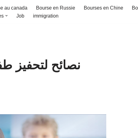
e au canada
Bourse en Russie
Bourses en Chine
Bo
es
Job
immigration