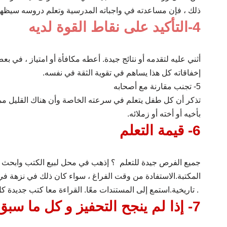
ذلك ، فإن مساعدته في واجباته المدرسية وتعلم دروسه سيظهر
4-التأكيد على نقاط القوة لديه
أثني عليه لتقدمه أو نتائج جيدة. أعطه مكافأة أو امتياز ، في بع
إخفاقاته كل هذا يساهم في تقوية الثقة في نفسه.
5- تجنب مقارنة مع أصحابه
تذكر أن كل طفل يتعلم في سرعته الخاصة وأن هناك القليل ممن 
بأخيه أو أخته أو زملائه.
6- قيمة التعلم
جميع الفرص جيدة للتعلم ؟ إذهب في محل لبيع الكتب وابحث ع
المكتبة.الاستفادة من وقت الفراغ ، سواء كان ذلك في نزهة في
تاريخية.استمع إلى المستندات معًا. القراءة معا كتب جديدة كل عوامل تساعده على حب التعلم .
7- إذا لم ينجح التحفيز و كل ما سبق .