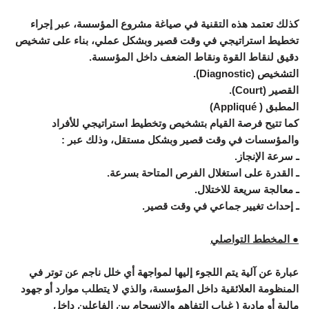
كذلك تعتمد هذه التقنية في صياغة مشروع المؤسسة، عبر إجراء
تخطيط استراتيجي في وقت قصير وبشكل عملي، بناء على تشخيص
دقيق لنقاط القوة ونقاط الضعف داخل المؤسسة.
التشخيص (Diagnostic).
القصير (Court).
المطبق ( Appliqué)
كما تتيح فرصة القيام بتشخيص وتخطيط استراتيجي للأفراد
والمؤسسات في وقت قصير وبشكل مستقل، وذلك عبر :
ـ سرعة الإنجاز.
ـ القدرة على استغلال الفرص المتاحة بسرعة.
ـ معالجة سريعة للاختلال.
ـ إحداث تغيير جماعي في وقت قصير.
● المخطط التواصلي
عبارة عن آلية يتم اللجوء إليها لمواجهة أي خلل ناجم عن توتر في
المنظومة العلائقية داخل المؤسسة، والذي لا يتطلب موارد أو جهود
مالية أو مادية ( غياب التفاهم والانسجام بين الفاعلين داخل