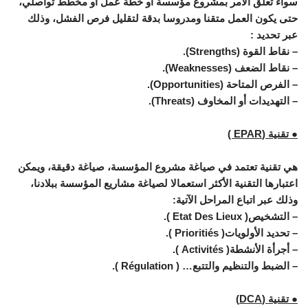
سواء تعلق الأمر بمشروع مؤسسة أو خطة عمل أو مخطط تواصلي،
حتى يكون العمل متقنا ومدروسا بدقة لتقليل فرص الفشل، وذلك
عبر تحديد :
– نقاط القوة (Strengths).
– نقاط الضعف (Weaknesses).
– الفرص المتاحة (Opportunities).
– التهديدات أو المخاوف (Threats).
● تقنية (EPAR )
هي تقنية تعتمد في صياغة مشروع المؤسسة، صياغة دقيقة، ويمكن
اعتبارها التقنية الأكثر استعمالا لصياغة مشاريع المؤسسة ببلادنا،
وذلك عبر اتباع المراحل الآتية:
– التشخيص( Etat Des Lieux ).
– تحديد الأولويات( Prioritiés ).
– أجرأة الأنشطة( Activités ).
– الضبط والتنظيم والتتبع… ( Régulation ).
● تقنية (DCA)