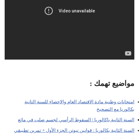
مواضيع تهمك :
امتحانات وطنية مادة الاقتصاد العام والاحصاء للسنة الثانية
بكالوريا مع التصحيح
السنة الثانية باكالوريا | السقوط الرأسي لجسم صلب في مائع
السنة الثانية بكالوريا : قوانين نيوتن الجزء الأول + تمرين تطبي
قي