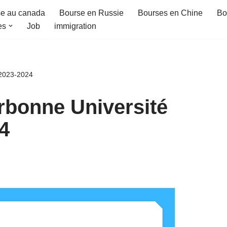
e au canada
Bourse en Russie
Bourses en Chine
Bo
es
Job
immigration
 2023-2024
orbonne Université
4