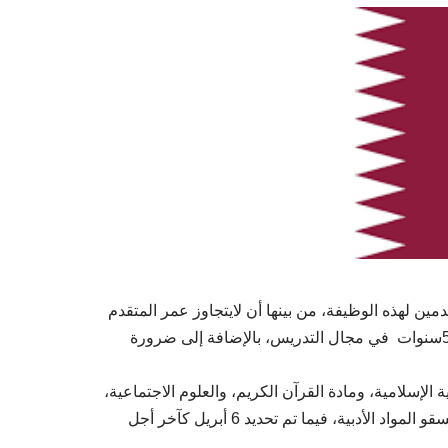
ن لهذه الوظيفة، من بينها أن لايتجاوز عمر المتقدم
50 سنة، وأن يكون حاملا للإجازة، ويتوفر على خبرة لاتقل عن 5سنوات في مجال التدريس، بالإضافة إلى ضرورة
ة الإسلامية، ومادة القرآن الكريم، والعلوم الاجتماعية،
وتعليم العربية لغير الناطقين بها؛ ومعلمات روض الأطفال، ومنسقو المواد الأدبية، فيما تم تحديد 6 أبريل كآخر أجل