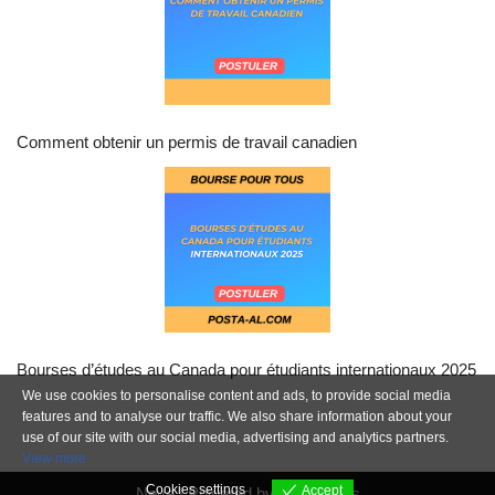
Comment obtenir un permis de travail canadien
Bourses d’études au Canada pour étudiants internationaux 2025
We use cookies to personalise content and ads, to provide social media
features and to analyse our traffic. We also share information about your
use of our site with our social media, advertising and analytics partners.
View more
Cookies settings
Accept
Neve
| Powered by
WordPress