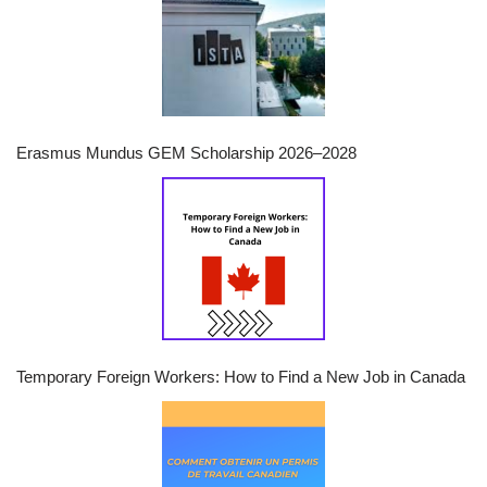
Erasmus Mundus GEM Scholarship 2026–2028
Temporary Foreign Workers: How to Find a New Job in Canada