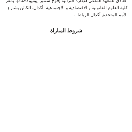
العادي للمعهد الملكي للإدارة الترابية (فوج شتنبر يونيو 2020)، بمقر
كلية العلوم القانونية و الاقتصادية و الاجتماعية -أكدال. الكائن بشارع
الأمم المتحدة, أكدال الرباط .
شروط المباراة