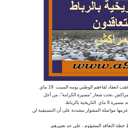
أعلنت التنسيقية الوطنية للأساتذة الذين فرض عليهم التعاقد عقب انعقاد لقاءهم الوطني يومه السبت 19 ماي
 مسيرة وطنية يوم 23 يونيو المقبل بمراكش ،تحت شعار “مسيرة الكرامة”، من أجل
“خية بالرباط
 عزمها مواصلة المشوار مشددة على أن التنسيقية لن
خطة التعاقد المشؤوم ، على حد تعبيرهم