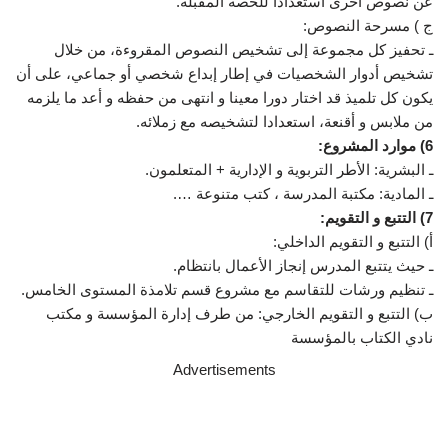
عن نصوص أخرى استعدادا للحصة المقبلة.
ج ) مسرحة النصوص:
ـ تحفيز كل مجموعة إلى تشخيص النصوص المقروءة، من خلال
تشخيص أدوار الشخصيات في إطار إبداع شخصي أو جماعي، على أن
يكون كل تلميذ قد اختار دورا معينا و انتهى من حفظه و أعد ما يلزمه
من ملابس و أقنعة، استعدادا لتشخيصه مع زملائه.
6) موارد المشروع:
ـ البشرية: الأطر التربوية و الإدارية + المتعلمون.
ـ المادية: مكتبة المدرسة ، كتب متنوعة ….
7) التتبع و التقويم:
أ) التتبع و التقويم الداخلي:
ـ حيث يتتبع المدرس إنجاز الأعمال بانتظام.
ـ تنظيم ورشات للتقاسم مع مشروع قسم تلامذة المستوى الخامس.
ب) التتبع و التقويم الخارجي: من طرف إدارة المؤسسة و مكتب
نادي الكتاب بالمؤسسة
Advertisements