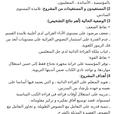
بالمؤسسة ، الأساتذة ، المتعلمون.
2) المستفيدون و المستفيدات من المشروع:
تلامذة المستوى
السادس.
3) الوضعية الحالية (أهم نتائج التشخيص):
+ نقاط الضعف:
ـ ضعف مرصود على مستوى الأداء القرائي لدى أغلبية تلامذة القسم.
ـ عدم القدرة على استثمار النصوص القرائية على مستويات أبعد من
فك الرموز اللغوية.
ـ غياب ملكة القراءة الذاتية لدى جل المتعلمين.
+ نقاط القوة:
ـ توفر المؤسسة على خزانة مجهزة تحتاج فقط إلى حسن استغلال
مواردها، و تواجد نادي الكتاب ضمن أنديتها التربوية.
4) أهداف المشروع:
ـ تعويد المتعلم على القراءة الذاتية ، و التي يعتمد فيها أساسا على
نفسه و جهده بإرشاد من المدرس.
ـ تدريبه على استغلال أوقات فراغه في قراءة الكتب المناسبة
لمستواه، قصد توسيع آفاق تفكيره و تركيز معلوماته .
ـ تنمية قدرته على التعامل مع النصوص الطويلة، و تجاوز التعامل مع
النصوص القصيرة المذيلة بالشرح.