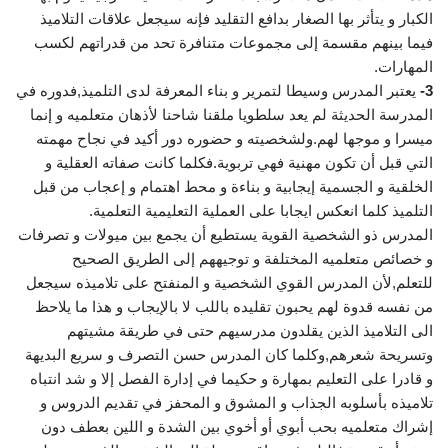
الكبار و يتأثر بها الصغار بدافع التقليد فإنه سيجعل علاقات التلاميذ
فيما بينهم مقسمة إلى مجموعات متنافرة تحد من قدراتهم لكسب
المهارات.
3-
يعتبر المدرس وسيطا لتمرير و بناء المعرفة لدى التلميذ,فدوره في
المدرسة الحديثة لم يعد سلطويا ملقنا شاحنا لأذهان متعلميه و إنما
ميسرا و موجها لهم.ولشخصيته و حضوره دور أكيد في نجاح مهمته
التي قبل أن تكون مهنية فهي تربوية.فكلما كانت صفاته العقلية و
الخلقية و الجسمية إيجابية و بناءة و محط اهتمام و إعجاب من قبل
التلميذ كلما انعكس ايجابا على العملية التعليمية التعلمية.
المدرس ذو الشخصية القوية يستطيع أن يجمع بين ميولات و تصرفات
و خصائص متعلميه المختلفة و توجيههم إلى الطريق الصحيح
للتعلم,لأن المدرس القوي الشخصية و المنفتح على تلاميذه سيجعل
من نفسه قدوة لهم يحبون تقليده باللب لا بالإيجاب و هذا ما يلاحظ
الى التلاميذ الذين يقلدون مدرسيهم حتى في طريقة مشيتهم
وتسريحة شعرهم,وكلما كان المدرس حسن التصرف و سريع البديهة
و قادرا على التعليم بمهارة و حكيما في إدارة الفصل إلا و شد انتباه
تلاميذه بأسلوبه الجذاب و المشوق و المحفز في تقديم الدروس و
إشراك متعلميه بحب أبوي أو أخوي بين الشدة و اللين بعطف دون