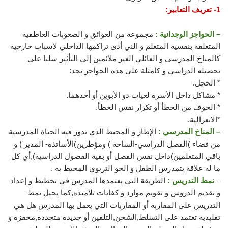
1- تعريف التعابير:
– الحواجز الوجدانية :
مجموعة من العوائق و الصعوبات العاطفية
المتعلقة بنفسية المتعلم و الني أدى تراكمها الداخلي لأسباب خارجية
كالمناخ المدرسي و العائلي الغير ملائمين إلى التأثير سلبا على
تحصيله الدراسي و كأمثلة على هذه الحواجز نجد:
* الخجل.
* مشاكل داخل الأسرة لغياب دو الأبوين أو أحدهما.
* الخوف من الخطأ أو تكرار نفس الخطأ.
*الانعزالية.
– المناخ المدرسي :
الإطار و المحيط الذي تدور فيه الحياة المدرسية
من فضاء )الفصل الدراسي-الساحة ) ومؤطرين)الأساتذة- المدير ) و
باقي المتعلمين)داخل نفس الفصل أو بقية الفصول الدراسية),أي كل
ما له علاقة بتمدرس الطفل و الجو التربوي المحيط به .
–
نمط التدريس :
الطريقة التي يعتمدها المدرس في تخطيط و إعداد
و تقديم الدروس و تقويم موارد و كفايات تلاميذه,كما يحيل نمط
التدريس على المقاربة أو المقاربات التي يعمل بها المدرس هل هي
تقليدية تعتمد على التسلط,الشحن,التلقين أو جديدة متجددة,محفزة و