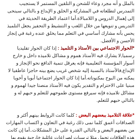
بالملل و أنه مجرد وعاء للشحن و التلقين المستمر لا يستجيب
التمدرس لتطلعاته في المشاركة و الخلق و الإبداع و بالتالي سينحى
إلى إهمال الدروس و اللامبالاة.أما اعتماد الطريقة الحديثة في
التدريس و تنويعها من خلال اللعب و التنشيط و التحفيز يجعل التلميذ
يحس بأنه مشارك أساسي في التعلم مما يخلق عنده رغبة في إنجاز
الأحسن و الأفضل.
*الحوار الاجتماعي بين الأستاذ و التلميذ :
إذا كان الحوار تقليديا
رسميا,لا يشارك فيه الأستاذ هموم و مشاكل تلاميذه داخل و خارج
أسوار المؤسسة التعليمية فإنه يعرقل تنمية الدافع نحو الإنجاز و
الإبداع,فالأستاذ بالنسبة إليه شخص غريب يضع بينه حاجزا عاطفيا لا
يمكنه من البوح بمكنوناته.أما إذا كان الحوار اجتماعيا أبويا و أخويا
مبنيا على الاحترام و التقدير يكون فيه الأستاذ منصتا جيدا لهموم و
مشاكل تلاميذه فإنه سيرفع مستوى طموحهم للتعلم و حبهم له و
بالتالي حبهم للتعلم.
*علاقة التلاميذ ببعضهم البعض :
كلما كانت الروابط بينهم أكثر و
الصداقات أعمق كلما نمى ذلك رغبة في التعاون و اكتساب المهارات
من بعضهم البعض و بالتالي القدرة على حل المشكلات..أما إن كانت
هذه العلاقات تحمل مثلا ترسبات لصراعات عائلية خارجية يقوم بها