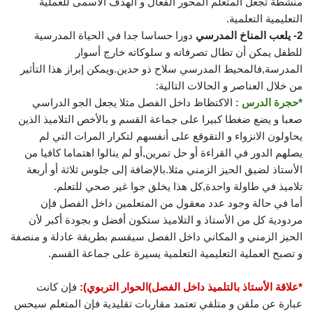
منشطة تجعل المتعلم المحور الفعال و الهدف الأسمى للعملية
التعليمية التعلمية.
2- يلعب المناخ المدرسي
دورا حساسا جدا في الحياة المدرسية
للطفل يمكن أن تطال تصرفاته و سلوكاته خارج أسوار
المدرسة,فالمحيط المدرسي سلاح ذو حدين.ويمكن إبراز هذا التأثير
من خلال العناصر و الحالات التالية:
*حجرة الدرس :
الاكتظاظ داخل الفصل مثلا يجعل الجو الدراسي
صعبا و يضع ضغطا كبيرا على جماعة القسم و بالأخص التلاميذ الذين
يحاولون الانزواء و التقوقع على أنفسهم لتكرار المرات التي لم
يصلهم الدور في القراءة أو حل تمرين,أو لم ينالوا اهتماما كافيا من
الأستاذ لضيق الحيز الزمني مثلا.بالإضافة إلى جلوس ثلاثة أو أربعة
تلاميذ في طاولة واحدة,كل هذا يخلق جوا غير صحي للتعلم.
أما في حالة وجود عدد معقول من المتعلمين داخل الفصل فإن
مردودية كل من الأستاذ و التلاميذ ستكون أفضل و بجودة أكبر لأن
الحيز الزمني و المكاني داخل الفصل سيقسم بطريقة عادلة و منصفة
و تصبح العملية التعليمية التعلمية يسيرة على جماعة القسم.
*علاقة الأستاذ بالتلميذ داخل الفصل)الحوار التربوي):
فإن كانت
عبارة عن ملقن و متلقي تعتمد مقاربات تقليدية فإن المتعلم سيحس