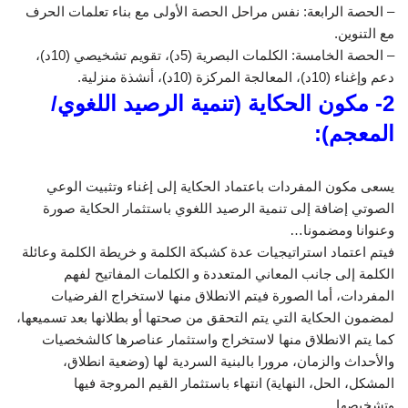
– الحصة الرابعة: نفس مراحل الحصة الأولى مع بناء تعلمات الحرف
مع التنوين.
– الحصة الخامسة: الكلمات البصرية (5د)، تقويم تشخيصي (10د)،
دعم وإغناء (10د)، المعالجة المركزة (10د)، أنشذة منزلية.
2- مكون الحكاية (تنمية الرصيد اللغوي/
المعجم):
يسعى مكون المفردات باعتماد الحكاية إلى إغناء وتثبيت الوعي
الصوتي إضافة إلى تنمية الرصيد اللغوي باستثمار الحكاية صورة
وعنوانا ومضمونا…
فيتم اعتماد استراتيجيات عدة كشبكة الكلمة و خريطة الكلمة وعائلة
الكلمة إلى جانب المعاني المتعددة و الكلمات المفاتيح لفهم
المفردات، أما الصورة فيتم الانطلاق منها لاستخراج الفرضيات
لمضمون الحكاية التي يتم التحقق من صحتها أو بطلانها بعد تسميعها،
كما يتم الانطلاق منها لاستخراج واستثمار عناصرها كالشخصيات
والأحداث والزمان، مرورا بالبنية السردية لها (وضعية انطلاق،
المشكل، الحل، النهاية) انتهاء باستثمار القيم المروجة فيها
وتشخيصها.