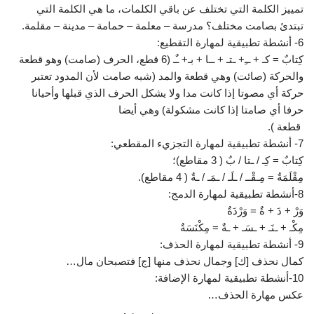
تمييز الكلمة التي تختلف عن باقي الكلمات، ما هي الكلمة التي
تبتدئ بصامت مختلف؟ مدرسة – معلمة – حمامة – مدينة – مقلمة.
6- أنشطة تطبيقية لمهارة التقطيع:
كِتابٌ = كـ + ــِ+ ـتـ + ــا + بـ+ ـٌـ (6 قطع، الحرف (صامت) وهو قطعة
والحركة (صائت) وهي قطعة والمد (شبه صامت لأن المدود تعتبر
حركة أي مصوتا إذا كانت مدا ولا يشكل الحرف الذي قبلها وأحيانا
حرفا أي صامتا إذا كانت مشكولة) وهي أيضا
قطعة ).
7- أنشطة تطبيقية لمهارة التجزيء المقطعي:
كِتابٌ = كِـ / ـتا / بٌ ( 3 مقاطع)؛
مِقْلَمَةٌ = مِـقْــ / ـلَـ / ـمَـ / ـةٌ ( 4 مقاطع).
8-أنشطة تطبيقية لمهارة الدمج:
وَرْ + دَ + ةٌ = وَرْدَةٌ
مِكْـ + ـنَـ + ـسَـ + ـةٌ = مِكْنَسَةٌ
9- أنشطة تطبيقية لمهارة الحذف:
كمال نحذف [ك] وجمال نحذف منها [ج] فتصبحان مال…
10-أنشطة تطبيقية لمهارة الإضافة:
عكس مهارة الحذف…