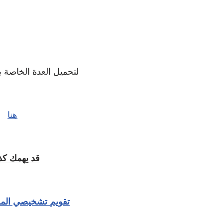
لتحميل العدة الخاصة ب
هنا
قد يهمك ك
تقويم تشخيصي المس