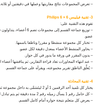
– تعرض المجموعات نتائج مقاربتها وعملها في دقيقتين أو ثلاثة.
3- تقنية فيليبس Philips 6 × 6
تقوم هذه التقنية على:
عضو.
– تختار كل مجموعة منشطا و مقررا وناطقا باسمها.
– يحاور المنشط الأعضاء بمعدل دقيقة لكل عضو.
– يدون المقرر في ورقة ما يدور في كل حوار.
– عند انتهاء المحاورات تعاد قراءة التقارير، ثم يناقشها أعضاء ا
– يُعلِّق الناطق تقرير مجموعته، ويقرأه على جماعة القسم.
4- تقنية المحادثة
يختار كل تلميذ أحد الرقمين 1 أو 2 ليتَسَمَّى به داخل مجموعة ثنائية.
– كل حامل رقم 1 يسأل زميله رقم 2 مدة دقيقة ثم يتم تبادل الأدوار.
– يعرض كل متعلم نتيجة حواره أمام كامل القسم.