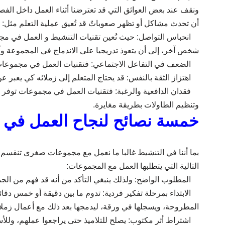
ونقف عند بعض العوائق التي قد تعترضنا أثناء العمل داخل الفصل
أن تحدث مشاكل أو تظهر صعوباتٌ قد تُعيق عملية التعلم مثل:
انحباس التواصل: حيث تُعين تقنيات التنشيط و العمل في مجم
شخص آخر، إلى أن يتعوذ تدريجيا على الاندماج في المجموعة وأخ
الضعف في التفاعل الاجتماعي: فتقنيات العمل في مجموعات تو
اهتزاز الثقة بالنفس: قد يحتاج المتعلم إلى زملائه كي يعبر عن
فقدان الدافعية والرغبة: فتقنيات العمل في مجموعات توفر و
وتنظيم الطاولات بطريقة مغايرة.
خمسة نصائح لنجاح العمل في
بما أننا في التنشيط غالبا ما نعمل مع مجموعات صغرى تنقسم إ
التالية التي يتطلبها العمل مع المجموعات:
المطلوب الواضح: ولذلك ينبغي التأكد من أنه قد فهم من الجمي
الابتداء بمرحلة تفكير فردية: تدوم ما بين دقيقة أو خمس دقا
المطروحة، ويسجلها في ورقة، ليدمجها بعد ذلك مع أعمال زملا
اشتراط أثر مكتوب: يصلح للتلاميذ حتى يراجعوا عملهم، وللأستا