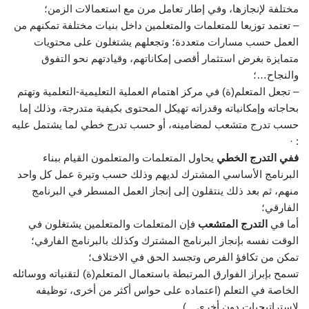
مختلفة لإنجازها، وفي إطار تعامل مرن مع استعمالات الزمن؛
– تعتمد توزيعا للمتعلمات والمتعلمين داخل بنيات مختلفة تمكنهم من
العمل حسب مسارات متعددة؛ وتجعلهم يشتغلون على محتويات
متمايزة بغرض استثمار أقصى إمكاناتهم، وقيادتهم نحو التفوق
والنجاح…؛
– تجعل المتعلم(ة) في مركز اهتمام العملية التعليمية-التعلمية وتهتم
بحاجاته وإمكانياته وقدراته تهيكل المحتوى بكيفية متدرجة، وذلك إما
حسب تدرج متشعب لمضامينه، أو حسب تدرج خطي لما يشتمل عليه
: ·
ففي التدرج الخطي
يحاول المتعلمات والمتعلمون القيام ببناء
البرنامج الأساسي المشترك لديهم وذلك حسب وتيرة عمل كل واحد
منهم، ثم بعد ذلك ينتقلون إلى إنجاز العمل المسطر في البرنامج
الفارقي؛
أما في
التدرج المتشعب
فإن المتعلمات والمتعلمين يشتغلون في
الوقت نفسه بإنجاز البرنامج المشترك وكذلك بالبرنامج الفارقي؛
تمكن من تكافؤ الفرص وتجسد الحق في الاختلاف؛
تسمح بإبراز الفوارق المرتبطة باستعمال المتعلم(ة) لتقنياته ووسائله
الخاصة في التعلم (اعتماده على حواس أكثر من أخرى، توظيفه
لاستراتيجيات دون أخرى…)