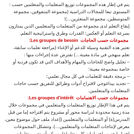
يتم في إطار هذه المجموعات توزيع المتعلمات والمتعلمين حسب :
المستوى تبعا للمجالات الدراسية (مجموعة المتفوقين، مجموعة
المتوسطين، مجموعة المتعثرين…)؛
إيقاع التعلم لدى مجموعة من المتعلمات والمتعلمين الذين يمتازون
بسرعة التعلم أو العكس؛ القدرات وطرق واستراتيجية التعلم.
مجموعات حسب الحاجات Les groupes de besoin:
تعتبر هذه التقنية وسيلة للدعم أو الإغناء (مراجعة تعلمات سابقة،
تعلم منهجي في مادة معينة…) تفترض عدة إجراءات منها :
– تحليل واضح للحاجات والمهام والأهداف التي قد تكون فردية أو
خاصة بمجموعة معينة؛
– برمجة دقيقة للتعلمات في كل مجال تعلمي؛
– تجديد بيداغوجي لاقتراح أدوات وطرائق للتفريق حسب حاجات
المتعلمات والمتعلمين.
مجموعات حسب الاهتمامات Les groupes d’intérêt
:
يتم في هذا الإطار توزيع المتعلمات والمتعلمين في مجموعات خلال
مدة زمنية محدودة لدراسة محور أو مشروع يتم اقتراحه إما من قبل
المدرس(ة) أو المتعلمات والمتعلمين (إعداد ملف حول موضوع معين،
معرض لإنتاجات المتعلمات والمتعلمين…). وتتشكل المجموعات
اختياريا حسب اهتمامات كل متعلم(ة). ويمكن أن تضم متعلمات