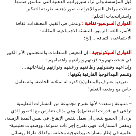
قبل المؤسسة وفي ثراء سيروراتهم الذهنية التي تتناسق ضمنها
تمثلات مراحل النمو الإجرائية، صور ذهنية، طريقة التفكير
واستراتيجيات التعلم؛
الفوارق السوسيو- ثقافية :
وتتمثل في القيم، المعتقدات، ثقافة
الأسر، اللغة، الرموز، التنشئة الاجتماعية، المكانة ·
الاجتماعية، الثقافة… إلخ؛
الفوارق السيكولوجية
:
إن لمعيش المتعلمات والمتعلمين الأثر الكبير
في شخصيتهم وحافزيتهم وإرادتهم واهتمامهم ·
وإبداعهم وفضولهم وطاقتهم ورغبتهم وتوازنهم وإيقاعاتهم…
وتتسم البيداغوجيا الفارقية بكونها :
– تفريدية تعترف بالمتعلم(ة) كفرد له تمثلاته الخاصة، وله تعامل
خاص مع وضعية التعلم ؛
·
– متنوعة ومتعددة لأنها تقترح مجموعة من المسارات التعليمية
تراعى فيها قدرات المتعلم(ة)، وهي بذلك تتعارض مع التصور الذي
يرى أن الجميع ينبغي أن يعمل بنفس الإيقاع، في نفس المدة الزمنية،
وبنفس المسارات. فهي تقترح إجراءات متنوعة، ووضعيات تعليمية-
تعلمية في إطار مسارات بيداغوجية مختلفة، وكذلك طرقا ووسائل