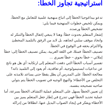
استراتيجية تجاوز الخطأ:
تدعو بيداغوجيا الخطأ إلى اتباع منهجية علمية للتعامل مع الخطأ،
ويمكن تلخيص خطوات المنهجية فيما يلي:
تشخيص الخطأ ورصده.
إشعار المتعلم بحدوث خطأ: وهنا لا ينبغي إغفال الخطأ والتنكر له
واتخاذ موقف سلبي اتجاهه، بل لابد من الرفق بالتلميذ المخطئ
والالتزام بحقه في الوقوع في الخطأ.
تصنيف الخطأ: فمثلا، في اللغة العربية، يمكن تصنيف الخطأ إلى: خطأ
إملائي – خطأ نحوي – خطأ تعبيري …
تفسير أسباب الخطأ التي دفعت المتعلم إلى ارتكابه: أي هل هو ناتج
عن تداعيات ابستيمولوجية، أم تعاقدية، أم يعود إلى التلميذ ذاته؟
معالجة الخطأ: على المدرس أن يظل يقظا حتى يساعد تلامذته على
التخلص من الأخطاء؛ والنهج الوجيه في تصويب الخطأ يتم بتولي
صاحبه تصحيحه بنفسه.
إن تعيين الخطأ يسهل على المتعلم عملية اكتشاف الخطأ بسرعة، أما
عملية تحديد الخطأ فهي تندرج في إطار جعل المتعلم يميز بين
الأخطاء ويفكر في إيجاد الصواب البديل عنها، انطلاقا من إدراكه