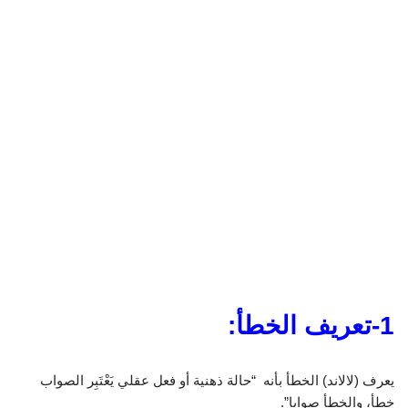
1-تعريف الخطأ:
يعرف (لالاند) الخطأ بأنه “حالة ذهنية أو فعل عقلي يَعْتَبِر الصواب
خطأ، والخطأ صوابا”.