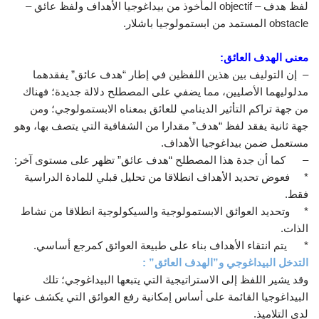
لفظ هدف – objectif المأخوذ من بيداغوجيا الأهداف ولفظ عائق –
obstacle المستمد من ابستمولوجيا باشلار.
معنى الهدف العائق:
– إن التوليف بين هذين اللفظين في إطار “هدف عائق” يفقدهما
مدلوليهما الأصليين، مما يضفي على المصطلح دلالة جديدة؛ فهناك
من جهة تراكم التأثير الدينامي للعائق بمعناه الابستمولوجي؛ ومن
جهة ثانية يفقد لفظ “هدف” مقدارا من الشفافية التي يتصف بها، وهو
مستعمل ضمن بيداغوجيا الأهداف.
– كما أن جدة هذا المصطلح “هدف عائق” تظهر على مستوى آخر:
* فعوض تحديد الأهداف انطلاقا من تحليل قبلي للمادة الدراسية
فقط.
* وتحديد العوائق الابستمولوجية والسيكولوجية انطلاقا من نشاط
الذات.
* يتم انتقاء الأهداف بناء على طبيعة العوائق كمرجع أساسي.
التدخل البيداغوجي و”الهدف العائق” :
وقد يشير اللفظ إلى الاستراتيجية التي يتبعها البيداغوجي؛ تلك
البيداغوجيا القائمة على أساس إمكانية رفع العوائق التي يكشف عنها
لدى التلاميذ.