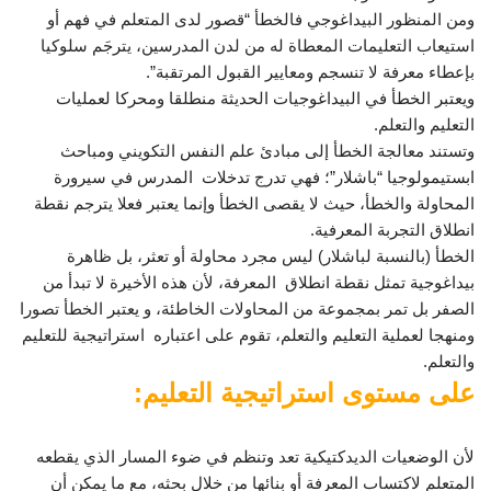
ومن المنظور البيداغوجي فالخطأ “قصور لدى المتعلم في فهم أو
استيعاب التعليمات المعطاة له من لدن المدرسين، يترجَم سلوكيا
بإعطاء معرفة لا تنسجم ومعايير القبول المرتقبة”.
ويعتبر الخطأ في البيداغوجيات الحديثة منطلقا ومحركا لعمليات
التعليم والتعلم.
وتستند معالجة الخطأ إلى مبادئ علم النفس التكويني ومباحث
ابستيمولوجيا “باشلار”؛ فهي تدرج تدخلات المدرس في سيرورة
المحاولة والخطأ، حيث لا يقصى الخطأ وإنما يعتبر فعلا يترجم نقطة
انطلاق التجربة المعرفية.
الخطأ (بالنسبة لباشلار) ليس مجرد محاولة أو تعثر، بل ظاهرة
بيداغوجية تمثل نقطة انطلاق المعرفة، لأن هذه الأخيرة لا تبدأ من
الصفر بل تمر بمجموعة من المحاولات الخاطئة، و يعتبر الخطأ تصورا
ومنهجا لعملية التعليم والتعلم، تقوم على اعتباره استراتيجية للتعليم
والتعلم.
على مستوى استراتيجية التعليم:
لأن الوضعيات الديدكتيكية تعد وتنظم في ضوء المسار الذي يقطعه
المتعلم لاكتساب المعرفة أو بنائها من خلال بحثه، مع ما يمكن أن