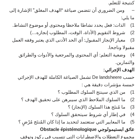
كنتيجة للتعلم.
– ومن الضروري أن تتضمن صياغة “الهدف المغلق” الإشارة إلى
ما يلي:
1) الذات: فعل يحدد نشاطا ملاحظا ومحتوى أو موضوع النشاط.
2) شروط التقويم (الأداة، الوقت، المطلوب إنجازه…)
3) معيار الإنجاز المقبول: أي الحد الأدنى الذي يعتبر وفقه العمل
مقبولا وناجحا.
4) وضعية التعلم: أي المحتوى والمرجعية والأدوات والطرائق
والتمارين.
الهدف الإجرائي:
حسب De landsheere تشمل الصياغة الكاملة للهدف الإجرائي
خمسة مؤشرات دقيقة هي :
1) من الذي سينتج السلوك المطلوب ؟
2) ما السلوك الملاحظ الذي سيبرهن على تحقيق الهدف ؟
3) ما مُنتَج هذا السلوك (الإنجاز) ؟
4) في إطار أي شروط سيتحقق السلوك ؟
5) ما المعايير التي ستعتمد لتحديد ما إذا كان المُنتَج مُرْضٍ ؟
عائق ابستيمولوجي Obstacle épistémologique
مجموع التعطلات والاضطرابات التي تتسبب في ركود وتوقف