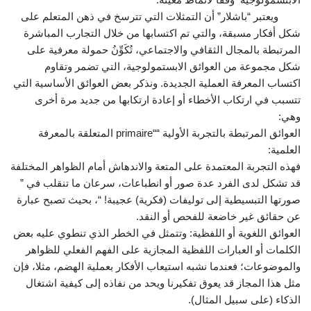
ويعتبر “باشلار” أن التمثلات التي تترسخ في ذهن المتعلم على
شكل أفكار مسبقة، والتي تم اكتسابها من خلال التجارب المباشرة
المرتبطة بالمجال الثقافي والاجتماعي، تُكَوِّنُ حمولة معرفية على
شكل مجموعة من العوائق الابستمولوجية، التي تضمر وتقاوم
اكتساب المعرفة العملية الجديدة. ونذكر بعض العوائق الأساسية التي
تتسبب في ارتكاب الأخطاء أو إعادة ارتكابها من جديد مرة أخرى
وهي:
العوائق المرتبطة بالتجربة الأولية ““primaire المتعلقة بالمعرفة
العلمية:
فهذه التجربة المعتمدة على المتعة والاندهاش أمام الظواهر المختلفة
قد تشكل لدى الفرد عدة صور أو انطباعات، سرعان ما تنقلب في ”
صورتها التبسيطية إلى توليفات (فكرية) عجيبة! “، بحيث تصبح عبارة
عن حقائق غير خاضعة للفحص أو النقد.
العوائق اللغوية أو اللفظية: وتتمثل في الخطر الذي تنطوي عليه بعض
الكلمات أو العبارات اللفظية المجازية على الفهم الفعلي للظواهر
والموضوعات؛ فعندما نشبه استيعاب الأفكار بعملية الهضم، مثلا، فإن
مثل هذا المجاز قد يعوق تفكيرنا ويحد من نفاذه إلى كيفية اشتغال
الذكاء (على سبيل المثال).