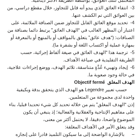
المحتمل لتلك العوائق، بواسطة الطريقة الأكثر دينامية.
3- انتقاء العائق الذي يبدو أنه قابل للتجاوز، خلال مقطع دراسي، من
بين العوائق التي تم الكشف عنها.
4- تحديد موقع العائق القابل للتجاوز ضمن الصنافة الملائمة، على
اعتبار أن المظهر الغالب في “الهدف العائق” يرتبط دائما بصنافة من
الصنافات: (“هدف عائق” يتعلق بالمواقف أو بالمنهج أو بالمعرفة أو
بمهارة عملية أو اكتساب اللغة أو بشفرة ما).
5- ترجمة هذا “الهدف العائق في صيغة ألفاظ إجرائية، حسب
الطريقة التقليدية في صياغة الأهداف.
6- إيجاد وتهييء عُدَّةٍ متناسقة، تلائم الهدف، ووضع إجراءات علاجية،
في حالة وجود صعوبة ما.
الهدف المغلق Objectif fermé
حسب تعبير Legendre هو الهدف الذي يتحقق بدقة وبكيفية
واحدة لدى مجموعة من المتعلمين.
إذن “الهدف المغلق” يتم من خلاله تحديد كل شيء تحديدا قبليا، بناء
على مفاهيم الإنتاجية والعقلانية والفعالية؛ إذ ينبغي أن يكون
الموضوع واضحا، دقيقا، لا يحتمل أكثر من معنى،
وقد يتعلق الأمر في الأهداف المغلقة:
– بالإشارة الواضحة إلى ما سيكون التلميذ قادرا على إنجازه