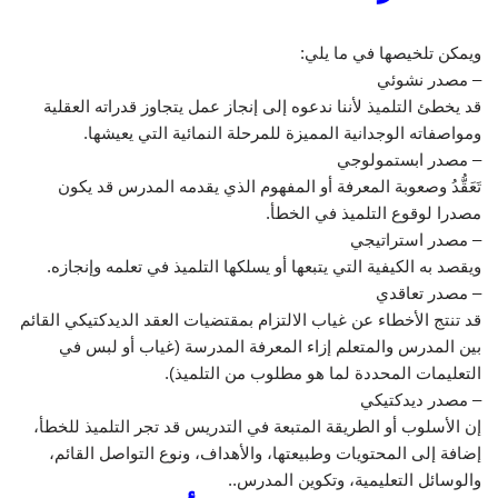
ويمكن تلخيصها في ما يلي:
– مصدر نشوئي
قد يخطئ التلميذ لأننا ندعوه إلى إنجاز عمل يتجاوز قدراته العقلية
ومواصفاته الوجدانية المميزة للمرحلة النمائية التي يعيشها.
– مصدر ابستمولوجي
تَعَقُّدُ وصعوبة المعرفة أو المفهوم الذي يقدمه المدرس قد يكون
مصدرا لوقوع التلميذ في الخطأ.
– مصدر استراتيجي
ويقصد به الكيفية التي يتبعها أو يسلكها التلميذ في تعلمه وإنجازه.
– مصدر تعاقدي
قد تنتج الأخطاء عن غياب الالتزام بمقتضيات العقد الديدكتيكي القائم
بين المدرس والمتعلم إزاء المعرفة المدرسة (غياب أو لبس في
التعليمات المحددة لما هو مطلوب من التلميذ).
– مصدر ديدكتيكي
إن الأسلوب أو الطريقة المتبعة في التدريس قد تجر التلميذ للخطأ،
إضافة إلى المحتويات وطبيعتها، والأهداف، ونوع التواصل القائم،
والوسائل التعليمية، وتكوين المدرس..