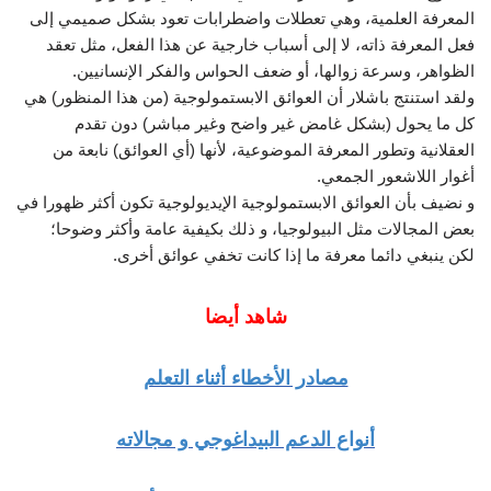
المعرفة العلمية، وهي تعطلات واضطرابات تعود بشكل صميمي إلى
فعل المعرفة ذاته، لا إلى أسباب خارجية عن هذا الفعل، مثل تعقد
الظواهر، وسرعة زوالها، أو ضعف الحواس والفكر الإنسانيين.
ولقد استنتج باشلار أن العوائق الابستمولوجية (من هذا المنظور) هي
كل ما يحول (بشكل غامض غير واضح وغير مباشر) دون تقدم
العقلانية وتطور المعرفة الموضوعية، لأنها (أي العوائق) نابعة من
أغوار اللاشعور الجمعي.
و نضيف بأن العوائق الابستمولوجية الإيديولوجية تكون أكثر ظهورا في
بعض المجالات مثل البيولوجيا، و ذلك بكيفية عامة وأكثر وضوحا؛
لكن ينبغي دائما معرفة ما إذا كانت تخفي عوائق أخرى.
شاهد أيضا
مصادر الأخطاء أثناء التعلم
أنواع الدعم البيداغوجي و مجالاته