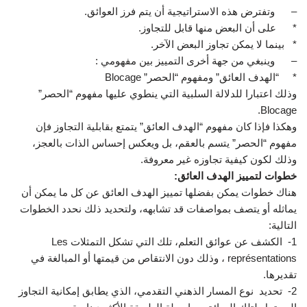
– وتفترض هذه الاستراتيجية أن يتم فرز العوائق.
* على أن البعض منها قابل للتجاوز.
* بينما لا يمكن تجاوز البعض الآخر.
– وينبغي من جهة أخرى التمييز بين مفهومي :
* “الهدف العائق” ومفهوم “الحصر” Blocage
وذلك اعتبارا للدلالة السلبية التي ينطوي عليها مفهوم “الحصر”
Blocage.
وهكذا فإذا كان مفهوم “الهدف العائق” يتمتع بقابلية التجاوز فإن
مفهوم “الحصر” يتسم بالعقم، بل ويعكس إحساس الذات بالعجز،
وذلك لكون كيفية تجاوزه غير معروفة.
خطوات لتمييز الهدف العائق:
هناك خطوات يمكن بفضلها تمييز الهدف العائق عن كل ما يمكن أن
يماثله أو يتصف بمواصفات قد تشابهه، ولتحديد ذلك نحدد الخطوات
التالية:
1- الكشف عن عوائق التعلم، تلك التي تشكل التمثلات Les
représentations ، وذلك دون الانتقاص من قيمتها أو المبالغة في
تقديرها.
2- تحديد نوع المسار الذهني التقدمي، الذي يطابق إمكانية التجاوز