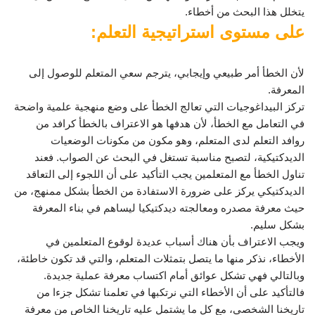
يتخلل هذا البحث من أخطاء.
على مستوى استراتيجية التعلم:
لأن الخطأ أمر طبيعي وإيجابي، يترجم سعي المتعلم للوصول إلى
المعرفة.
تركز البيداغوجيات التي تعالج الخطأ على وضع منهجية علمية واضحة
في التعامل مع الخطأ، لأن هدفها هو الاعتراف بالخطأ كرافد من
روافد التعلم لدى المتعلم، وهو مكون من مكونات الوضعيات
الديدكتيكية، لتصبح مناسبة تستغل في البحث عن الصواب. فعند
تناول الخطأ مع المتعلمين يجب التأكيد على أن اللجوء إلى التعاقد
الديدكتيكي يركز على ضرورة الاستفادة من الخطأ بشكل ممنهج، من
حيث معرفة مصدره ومعالجته ديدكتيكيا ليساهم في بناء المعرفة
بشكل سليم.
ويجب الاعتراف بأن هناك أسباب عديدة لوقوع المتعلمين في
الأخطاء، نذكر منها ما يتصل بتمثلات المتعلم، والتي قد تكون خاطئة،
وبالتالي فهي تشكل عوائق أمام اكتساب معرفة عملية جديدة.
فالتأكيد على أن الأخطاء التي نرتكبها في تعلمنا تشكل جزءا من
تاريخنا الشخصي، مع كل ما يشتمل عليه تاريخنا الخاص من معرفة