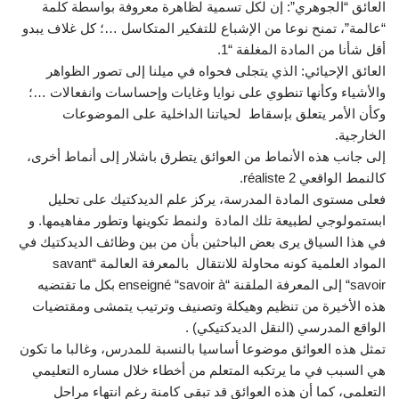
العائق “الجوهري”: إن لكل تسمية لظاهرة معروفة بواسطة كلمة
“عالمة”، تمنح نوعا من الإشباع للتفكير المتكاسل …؛ كل غلاف يبدو
أقل شأنا من المادة المغلفة “1.
العائق الإحيائي: الذي يتجلى فحواه في ميلنا إلى تصور الظواهر
والأشياء وكأنها تنطوي على نوايا وغايات وإحساسات وانفعالات …؛
وكأن الأمر يتعلق بإسقاط لحياتنا الداخلية على الموضوعات
الخارجية.
إلى جانب هذه الأنماط من العوائق يتطرق باشلار إلى أنماط أخرى،
كالنمط الواقعي réaliste 2.
فعلى مستوى المادة المدرسة، يركز علم الديدكتيك على تحليل
ابستمولوجي لطبيعة تلك المادة ولنمط تكوينها وتطور مفاهيمها. و
في هذا السياق يرى بعض الباحثين بأن من بين وظائف الديدكتيك في
المواد العلمية كونه محاولة للانتقال بالمعرفة العالمة “savant
“savoir إلى المعرفة الملقنة “enseigné “savoir à بكل ما تقتضيه
هذه الأخيرة من تنظيم وهيكلة وتصنيف وترتيب يتمشى ومقتضيات
الواقع المدرسي (النقل الديدكتيكي) .
تمثل هذه العوائق موضوعا أساسيا بالنسبة للمدرس، وغالبا ما تكون
هي السبب في ما يرتكبه المتعلم من أخطاء خلال مساره التعليمي
التعلمي، كما أن هذه العوائق قد تبقى كامنة رغم انتهاء مراحل