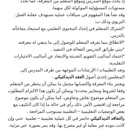
إذ يحدد موقع المدرس وموقع المتعلم من المعرفة، كما تحدد
مستويات المسؤولية الموكولة لكل منهما.
وقد نشأ هذا المفهوم في سياقات عملية تستهدف عقلنة العمل
التربوي وذلك ب:
*اشتراك المتعلم في إعداد المحتوى التعلمي مع استبعاد مفاجأته
بالدرس .
*الانطلاق مما يعرفه المتعلم للوصول إلى ما ينبغي له معرفته.
*تبني طرائق التدريس الفعالة في التنفيذ .
*اعتماد أساليب التقويم الحديثة والابتعاد عن أساليب الاختبارات
التقليدية.
وتعد التعليمات / الإرشادات الموجهة من طرف المدرس إلى
المتعلمين إحدى أصول
العقد الديدكتيكي
.
ويعتبر بناء المعرفة واكتسابها مجمل ما يمكن أن ينتظر من المتعلم
وفقا لشروط ومعايير محددة؛ ويمكن أن يكون هذا الالتزام المطلوب
من المتعلم موضوع نقاش وتفاوض، كما يمكن أن يكون موضوع
مراجعة إن اقتضى الأمر. ذلك رأي في حالة ما إذا كان التكيف مع
بعض الوضعيات التعليمية – التعلمية يستوجب المراجعة .
و
التعاقد الديدكتيكي
حاضر في كل عملية تعليمية – تعلمية حتى وإن
كانت بنوده غير معلنة أو غير مصرح بها، وقد يمر بصورة غير مرئية،