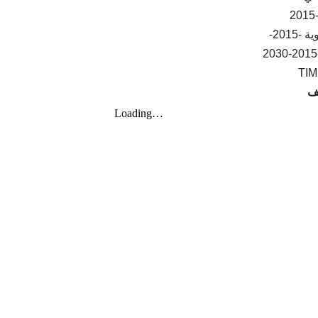
2015-
TIM
لف