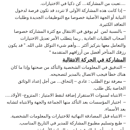
….تعبت من المشاركة… كن ذكيا في الاختيارات.
– إذا كانت هذه المشاركة الأولى لا تتردد قد تكون فرصة لدخول
النيابة أو الجهة الأصلية خصوصا مع التوظيفات الجديدة وطلبات
التعاقد الكثيرة.
– بالنسبة لمن لم يوفق في الانتقال مع كثرة المشاركة خصوصا
أصحاب الطلبات العادية , ربما يتطلب الأمر تعديل الاختيارات
والتعامل معها بتركيز أكثر …وأهم شيء التوكل على الله. ” قد يكون
رزقك المتأخر أفضل من أرزاقهم المتقدمة “
المشاركة في الحركة الانتقالية
– التدقيق في المعلومات الشخصية والتأكد من صحتها وإذا ما كان
هناك خطأ فيجب الاتصال بالمدير لتصحيحه.
– معرفة نوع الطلب : عادي – إلتحاق… من أجل إعداد الوثائق
الخاصة بكل طلب.
– الانتباه لسنوات الاستقرار إضافة لنقط الامتياز : المتزوج- الأولاد….
– اختيار المؤسسات بعد التأكد منها الجماعة والجهة والانتباه لتشابه
بعد الأسماء.
– الانتباه قبل المصادقة النهائية للاختيارات والمعلومات الشخصية.
– طبع وتسليم مطبوع المشاركة للمدير في التاريخ المناسب.
وأخير وليس أخيرا بالتوفيق لجميع السادة الأساتذة.