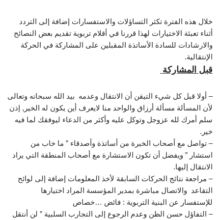
خلال هذه الفترة تكثر التساؤلات والاستفسارات إضافة إلى التردد
أثناء تعبئة الاختيارات لهذا قررنا في أقلام تربوية تقديم بعض النصائح
والارشادات للسادة الأساتذة المقبلين على المشاركة في الحركة
الإنتقالية.
قبل المشاركة
– أولا قبل كل شيء التيقن أن الانتقال وعدمه بيد الله سبحانه وتعالى
لأن المسألة مسألة أرزاق والواحد منا لايعرف أين يكون له الخير, إذن
سلم أمرك لله عزوجل وتوكل عليه وأكثر من الدعاء ليوفقك لما فيه
خير.
– تواصل مع أصحاب الخبرة من أساتذة وأصدقاء ” ما خاب من
استشار ” ويفضل أن تكون الاستشارة مع أصحاب المنطقة التي يراد
الانتقال إليها.
– مراجعة نتائج الحركات السابقة لأخذ المعلومات إضافة إلى لوائح
التقاعد والاتصال مباشرة بمدير المؤسسة المراد اختيارها
للإستفسار عن البنية التربوية : فائض …خصاص
– التفاؤل حسن الظن وعدم الرجوع إلى التجارب السلبية ” لن أنتقل