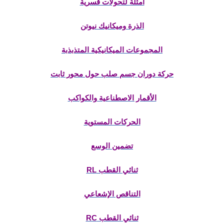
أمثلة لتحولات قسرية
الذرة وميكانيك نيوتن
المجموعات الميكانيكية المتذبذبة
حركة دوران جسم صلب حول محور ثابت
الأقمار الاصطناعية والكواكب
الحركات المستوية
تضمين الوسع
ثنائي القطب RL
التناقص الإشعاعي
ثنائي القطب RC