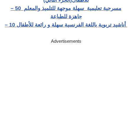
للأطفال(الجزء الثاني)
– 50 مسرحية تعليمية سهلة موجهة للتلميذ والمعلم
جاهزة للطباعة
– 10 أناشيد تربوية باللغة الفرنسية سهلة و رائعة للأطفال
Advertisements