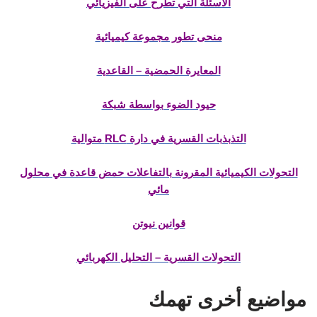
الأسئلة التي تطرح على الفيزيائي
منحى تطور مجموعة كيميائية
المعايرة الحمضية – القاعدية
حيود الضوء بواسطة شبكة
التذبذبات القسرية في دارة RLC متوالية
التحولات الكيميائية المقرونة بالتفاعلات حمض قاعدة في محلول
مائي
قوانين نيوتن
التحولات القسرية – التحليل الكهربائي
مواضيع أخرى تهمك