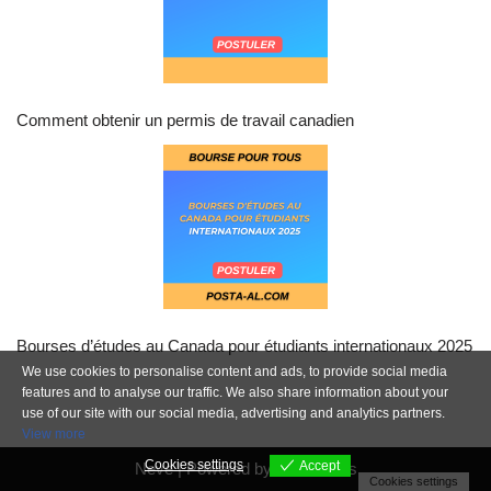
Comment obtenir un permis de travail canadien
Bourses d’études au Canada pour étudiants internationaux 2025
We use cookies to personalise content and ads, to provide social media
features and to analyse our traffic. We also share information about your
use of our site with our social media, advertising and analytics partners.
View more
Cookies settings
Accept
Neve
| Powered by
WordPress
Cookies settings