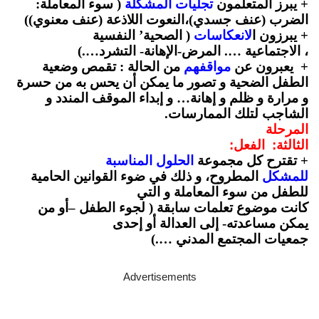
+ يبرز المتعلمون
تجليات المشكلة
( سوء المعاملة:
الضرب (عنف جسدي)،النعوت اللاذعة (عنف معنوي))
+ يبرزون ا
لانعكاسات
( الصحية’ النفسية
، الاجتماعية …. المرض-الإهانة- التشرد….)
+ يعبرون عن
مواقفهم
من الحالة : تقمص وضعية
الطفل الضحية و تصور ما يمكن أن يحس به من حسرة
و مرارة و ظلم و إهانة… و إبداء الموقف المندد و
الشاجب لتلك الممارسات.
المرحلة
الثالثة: الفعل:
+ تقترح كل مجموعة
الحلول المناسبة
للمشكل
المطروح، و ذلك في ضوء القوانين الحامية
للطفل من سوء المعاملة و التي
كانت موضوع تعلمات سابقة ( لجوء الطفل –أو من
يمكن مساعدته- إلى العدالة أو إحدى
جمعيات المجتمع المدني ….)
Advertisements