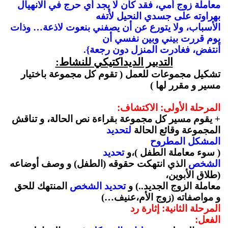
معاملة زوج أمي، فقد كان لا يجد أي حرج في الانهيال
بهراوته على جسدي النحيل لأتفه
الأسباب، ولا يتورع عن أن يصفني بنعوت لاذعة… وذات
يوم قررت بيني وبين نفسي أن
أنتفض، فغادرت المنزل دون رجعة}.
التدبير الديداكتيكي للنشاط:
تشكيل مجموعات للعمل ( تقوم كل مجموعة باختيار
مسير و مقرر لها )
المرحلة الأولى: الاكتشاف:
+ يقوم مسير كل مجموعة بقراءة نص الحالة، و تناقش
المجموعة وقائع الحالة
لتحديد
المشكل المطروح
( سوء معاملة الطفل )،و
تحديد
الشخص
الذي انتهكت حقوقه (الطفل) و وصف أوضاعه
(طلاق الأبوين،
معاملة الزوج الجديد..) و
تحديد الشخص
المنتهك للحق
و مواصفاته (زوج الأم،عنيف…)
المرحلة الثانية: إثارة رد
الفعل: