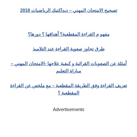
تصحيح الامتحان المهني – ديداكتيك الرياضيات 2018
مفهو م القراءة المقطعية؟ أهدافها ؟ دورها؟
طرق تجاوز صعوية القراءة عند التلاميذ
أمثلة عن الصعوبات القرائية و كيفية علاجها -الامتحان المهني –
مباراة التعليم
تعريف القراءة وفق الطريقة المقطعية – مع ملخص عن القراءة
المقطعية ؟
Advertisements