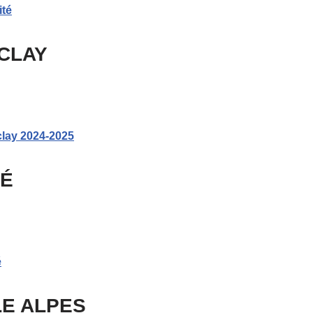
ité
ACLAY
aclay 2024-2025
TÉ
é
LE ALPES