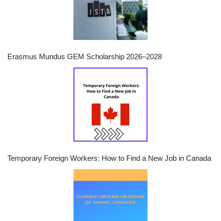
Erasmus Mundus GEM Scholarship 2026–2028
Temporary Foreign Workers: How to Find a New Job in Canada