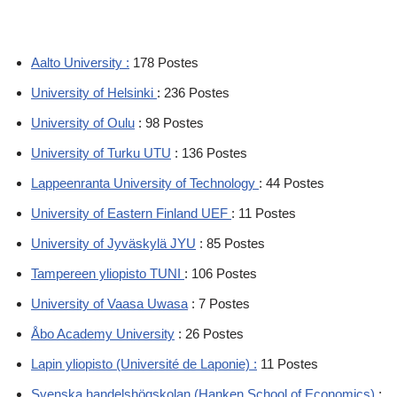
Aalto University :
178 Postes
University of Helsinki
: 236 Postes
University of Oulu
: 98 Postes
University of Turku UTU
: 136 Postes
Lappeenranta University of Technology
: 44 Postes
University of Eastern Finland UEF
: 11 Postes
University of Jyväskylä JYU
: 85 Postes
Tampereen yliopisto TUNI
: 106 Postes
University of Vaasa Uwasa
: 7 Postes
Åbo Academy University
: 26 Postes
Lapin yliopisto (Université de Laponie) :
11 Postes
Svenska handelshögskolan (Hanken School of Economics)
: